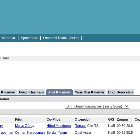
Markalar
Sponsorlar
Otomobil Teknik Verileri
Rallisi
 Klasman
Grup Klasmanı
Sınıf Klasmanı
Yarış Dışı Kalanlar
Etap Dereceleri
anları
Pilot
Co-Pilot
Otomobil
G/S
Zaman
Ce
ay
Murat Güray
Hürol Menderes
Renault
Clio RS
Kat5
00:30:20.8
raosman
Osman Karaosman
Serdar Yalçın
Opel
Astra
Kat5
00:32:50.5