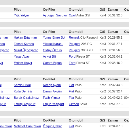
Pilot
Co-Pilot
Otomobil
G/S
Zaman
Ce
Yiğit Yalçın
Aydoğan Savcıer
Opel
Astra GSI
Kat4
00:31:32.6
Pilot
Co-Pilot
Otomobil
G/S
Zaman
Ce
arman
Hakan Ertarman
Yunus Emre Bol
Renault
Clio Ragnotti
Kat3
00:29:55.1
rasu
Tansel Karasu
Yüksel Karasu
Peugeot
206 RC
Kat3
00:31:27.1
aşaran
Murat Üçbaşaran
Oktay Öztürk
Peugeot
306 GTI
Kat3
00:31:56.3
y
Yaşar Abay
Aykut Bilir
Ford
Fiesta ST
Kat3
00:32:04.1
ylı
Erdem İlbaylı
Cemre Ergun
Ford
Fiesta ST
Kat3
00:38:46.9
Pilot
Co-Pilot
Otomobil
G/S
Zaman
Ce
l
Semih Erkal
Recep Aydın
Fiat
Palio
Kat2
00:32:44.3
riz
Kutlu Demiriz
Erman Akgün
Fiat
Palio
Kat2
00:37:32.4
ltolmaz
Burak Özaltolmaz
Fatih Yılmaz
Fiat
Palio
Kat2
00:49:02.2
00:
lyurt
Erdinç Yeşilyurt
Ergün Yeşilyurt
Citroen
Saxo
Kat2
00:51:27.6
Pilot
Co-Pilot
Otomobil
G/S
Zaman
Ce
an Çakar
Mehmet Can Çakar
Özgün Çakar
Fiat
Palio
Kat1
00:34:07.3