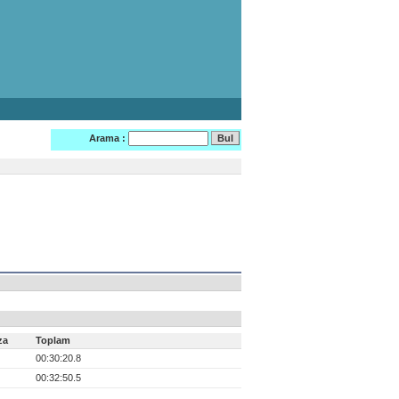
Arama :
za
Toplam
00:30:20.8
00:32:50.5