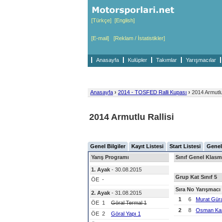
[Türkçe]
[English]
[E-mail]
[Reklam / İstatistikler]
Anasayfa
Kulüpler
Takımlar
Yarışmacılar
Anasayfa
›
2014 - TOSFED Ralli Kupası
›
2014 Armutlu 
2014 Armutlu Rallisi
Genel Bilgiler
Kayıt Listesi
Start Listesi
Genel
Yarış Programı
Sınıf Genel Klasm
1. Ayak
- 30.08.2015
Grup Kat Sınıf 5
ÖE
-
Sıra
No
Yarışmacı
2. Ayak
- 31.08.2015
1
6
Murat Gür
ÖE
1
Göral Termal 1
2
8
Osman Ka
ÖE
2
Göral Yapı 1