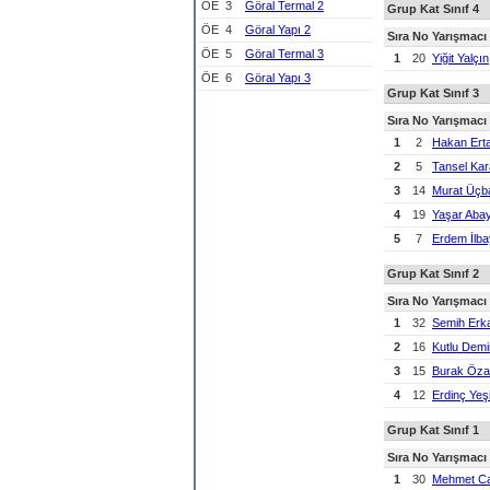
ÖE
3
Göral Termal 2
Grup Kat Sınıf 4
ÖE
4
Göral Yapı 2
Sıra
No
Yarışmacı
ÖE
5
Göral Termal 3
1
20
Yiğit Yalçın
ÖE
6
Göral Yapı 3
Grup Kat Sınıf 3
Sıra
No
Yarışmacı
1
2
Hakan Ert
2
5
Tansel Ka
3
14
Murat Üçb
4
19
Yaşar Aba
5
7
Erdem İlba
Grup Kat Sınıf 2
Sıra
No
Yarışmacı
1
32
Semih Erka
2
16
Kutlu Demi
3
15
Burak Öza
4
12
Erdinç Yeşi
Grup Kat Sınıf 1
Sıra
No
Yarışmacı
1
30
Mehmet C