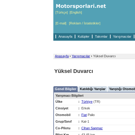
[Türkçe]
[English]
[E-mail]
[Reklam / İstatistikler]
Anasayfa
Kulüpler
Takımlar
Yarışmacılar
Anasayfa
›
Yarışmacılar
›
Yüksel Duvarcı
Yüksel Duvarcı
Genel Bilgiler
Katıldığı Yarışlar
Yarıştığı Otomob
Yarışmacı Bilgileri
Ülke
:
Türkiye
(TR)
Cinsiyet
:
Erkek
Otomobil
:
Fiat
Palio
Grup/Sınıf
:
Kat-1
Co-Pilotu
:
Cihan Sapmaz
Pilot Km
:
43,45 km