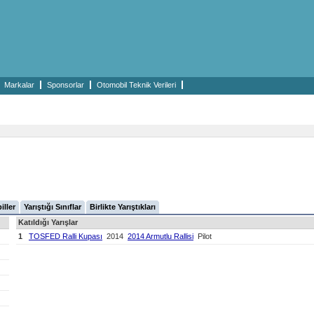
Markalar
Sponsorlar
Otomobil Teknik Verileri
iller
Yarıştığı Sınıflar
Birlikte Yarıştıkları
Katıldığı Yarışlar
1
TOSFED Ralli Kupası
2014
2014 Armutlu Rallisi
Pilot