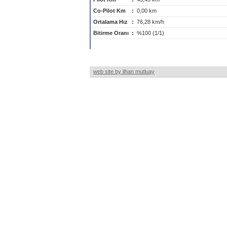
Co-Pilot Km
:
0,00 km
Ortalama Hız
:
76,28 km/h
Bitirme Oranı
:
%100 (1/1)
web site by ilhan mutluay