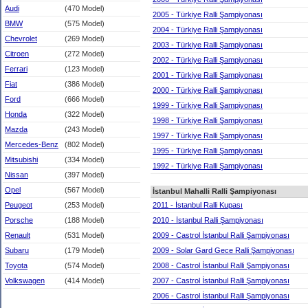
Audi
(470 Model)
2005 - Türkiye Ralli Şampiyonası
BMW
(575 Model)
2004 - Türkiye Ralli Şampiyonası
Chevrolet
(269 Model)
2003 - Türkiye Ralli Şampiyonası
Citroen
(272 Model)
2002 - Türkiye Ralli Şampiyonası
Ferrari
(123 Model)
2001 - Türkiye Ralli Şampiyonası
Fiat
(386 Model)
2000 - Türkiye Ralli Şampiyonası
Ford
(666 Model)
1999 - Türkiye Ralli Şampiyonası
Honda
(322 Model)
1998 - Türkiye Ralli Şampiyonası
Mazda
(243 Model)
1997 - Türkiye Ralli Şampiyonası
Mercedes-Benz
(802 Model)
1995 - Türkiye Ralli Şampiyonası
Mitsubishi
(334 Model)
1992 - Türkiye Ralli Şampiyonası
Nissan
(397 Model)
Opel
(567 Model)
İstanbul Mahalli Ralli Şampiyonası
Peugeot
(253 Model)
2011 - İstanbul Ralli Kupası
Porsche
(188 Model)
2010 - İstanbul Ralli Şampiyonası
Renault
(531 Model)
2009 - Castrol İstanbul Ralli Şampiyonası
Subaru
(179 Model)
2009 - Solar Gard Gece Ralli Şampiyonası
Toyota
(574 Model)
2008 - Castrol İstanbul Ralli Şampiyonası
Volkswagen
(414 Model)
2007 - Castrol İstanbul Ralli Şampiyonası
2006 - Castrol İstanbul Ralli Şampiyonası