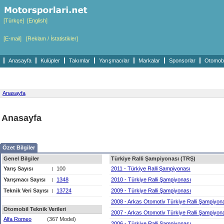
[Türkçe]
[English]
[E-mail]
[Reklam / İstatistikler]
Anasayfa
Kulüpler
Takımlar
Yarışmacılar
Markalar
Sponsorlar
Otomobil
Anasayfa
Anasayfa
Özet Bilgiler
Genel Bilgiler
Türkiye Ralli Şampiyonası (TRŞ)
Yarış Sayısı
:
100
2011 - Türkiye Ralli Şampiyonası
Yarışmacı Sayısı
:
1348
2010 - Türkiye Ralli Şampiyonası
Teknik Veri Sayısı
:
13724
2009 - Türkiye Ralli Şampiyonası
2008 - Arkas Otomotiv Türkiye Ralli Şampiyon
Otomobil Teknik Verileri
2007 - Arkas Otomotiv Türkiye Ralli Şampiyon
Alfa Romeo
(367 Model)
2006 - Türkiye Ralli Şampiyonası