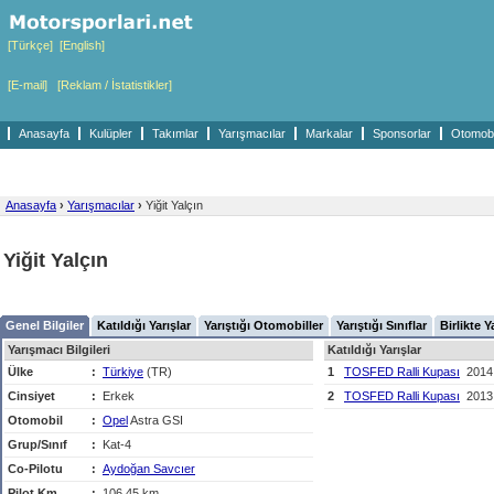
[Türkçe]
[English]
[E-mail]
[Reklam / İstatistikler]
Anasayfa
Kulüpler
Takımlar
Yarışmacılar
Markalar
Sponsorlar
Otomobil
Anasayfa
›
Yarışmacılar
›
Yiğit Yalçın
Yiğit Yalçın
Genel Bilgiler
Katıldığı Yarışlar
Yarıştığı Otomobiller
Yarıştığı Sınıflar
Birlikte Y
Yarışmacı Bilgileri
Katıldığı Yarışlar
Ülke
:
Türkiye
(TR)
1
TOSFED Ralli Kupası
2014
Cinsiyet
:
Erkek
2
TOSFED Ralli Kupası
2013
Otomobil
:
Opel
Astra GSI
Grup/Sınıf
:
Kat-4
Co-Pilotu
:
Aydoğan Savcıer
Pilot Km
:
106,45 km