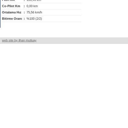
Co-Pilot Km
:
0,00 km
Ortalama Hız
:
75,56 km/h
Bitirme Oranı
:
%100 (2/2)
web site by ilhan mutluay