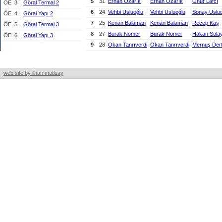
5
31
Erhan Özarık
Erhan Özarık
Onur Lafcı
ÖE
3
Göral Termal 2
6
24
Vehbi Usluoğlu
Vehbi Usluoğlu
Sonay Usluo
ÖE
4
Göral Yapı 2
7
25
Kenan Balaman
Kenan Balaman
Recep Kaş
ÖE
5
Göral Termal 3
8
27
Burak Nomer
Burak Nomer
Hakan Sola
ÖE
6
Göral Yapı 3
9
28
Okan Tanrıverdi
Okan Tanrıverdi
Mernuş Dertl
web site by ilhan mutluay