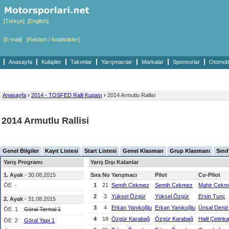
[Türkçe]
[English]
[E-mail]
[Reklam / İstatistikler]
Anasayfa
Kulüpler
Takımlar
Yarışmacılar
Markalar
Sponsorlar
Otomobil
Anasayfa
›
2014 - TOSFED Ralli Kupası
›
2014 Armutlu Rallisi
2014 Armutlu Rallisi
Genel Bilgiler
Kayıt Listesi
Start Listesi
Genel Klasman
Grup Klasmanı
Sını
Yarış Programı
Yarış Dışı Kalanlar
1. Ayak
- 30.08.2015
Sıra
No
Yarışmacı
Pilot
Co-Pilot
ÖE
-
1
21
Semih Çekmez
Semih Çekmez
Mahir Çekm
2
3
Yüksel Özgür
Yüksel Özgür
Ersin Tunç
2. Ayak
- 31.08.2015
3
4
Erkan Yanıkoğlu
Erkan Yanıkoğlu
Ünsal Deniz
ÖE
1
Göral Termal 1
4
18
Özgür Karabağ
Özgür Karabağ
Halil Çetink
ÖE
2
Göral Yapı 1