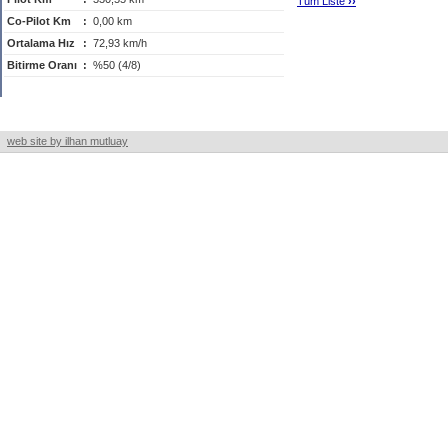
Tüm Liste
›
›
Co-Pilot Km
:
0,00 km
Ortalama Hız
:
72,93 km/h
Bitirme Oranı
:
%50 (4/8)
web site by ilhan mutluay