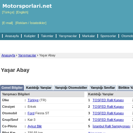
[Türkçe]
[English]
[E-mail]
[Reklam / İstatistikler]
Anasayfa
Kulüpler
Takımlar
Yarışmacılar
Markalar
Sponsorlar
Otomobil
Anasayfa
›
Yarışmacılar
›
Yaşar Abay
Yaşar Abay
Genel Bilgiler
Katıldığı Yarışlar
Yarıştığı Otomobiller
Yarıştığı Sınıflar
Birlikte Y
Yarışmacı Bilgileri
Katıldığı Yarışlar
Ülke
:
Türkiye
(TR)
1
TOSFED Ralli Kupası
Cinsiyet
:
Erkek
2
TOSFED Ralli Kupası
Otomobil
:
Ford
Fiesta ST
3
TOSFED Ralli Kupası
Grup/Sınıf
:
Kat-3
4
TOSFED Ralli Kupası
Co-Pilotu
:
Aykut Bilir
5
İstanbul Ralli Şampiyonası
Pilot Km
:
330,55 km