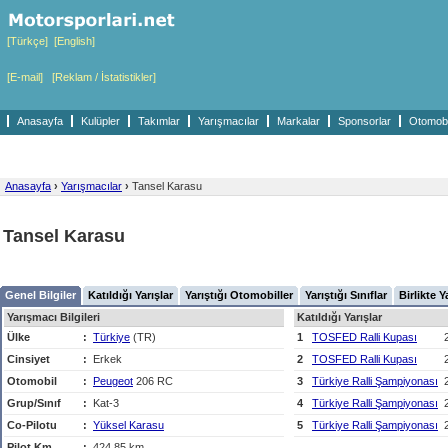
[Türkçe]
[English]
[E-mail]
[Reklam / İstatistikler]
Anasayfa
Kulüpler
Takımlar
Yarışmacılar
Markalar
Sponsorlar
Otomobil
Anasayfa
›
Yarışmacılar
›
Tansel Karasu
Tansel Karasu
Genel Bilgiler
Katıldığı Yarışlar
Yarıştığı Otomobiller
Yarıştığı Sınıflar
Birlikte Y
Yarışmacı Bilgileri
Katıldığı Yarışlar
Ülke
:
Türkiye
(TR)
1
TOSFED Ralli Kupası
Cinsiyet
:
Erkek
2
TOSFED Ralli Kupası
Otomobil
:
Peugeot
206 RC
3
Türkiye Ralli Şampiyonası
Grup/Sınıf
:
Kat-3
4
Türkiye Ralli Şampiyonası
Co-Pilotu
:
Yüksel Karasu
5
Türkiye Ralli Şampiyonası
Pilot Km
:
424,85 km