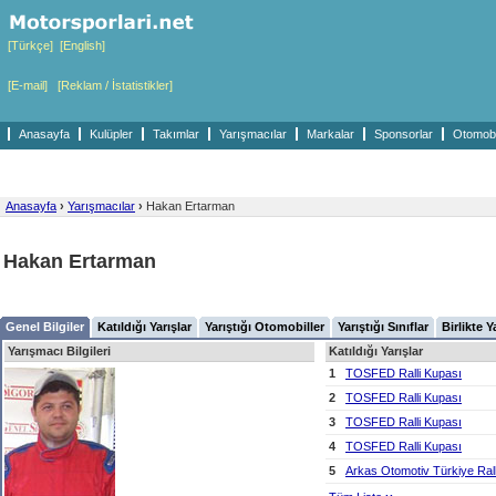
[Türkçe]
[English]
[E-mail]
[Reklam / İstatistikler]
Anasayfa
Kulüpler
Takımlar
Yarışmacılar
Markalar
Sponsorlar
Otomobil
Anasayfa
›
Yarışmacılar
›
Hakan Ertarman
Hakan Ertarman
Genel Bilgiler
Katıldığı Yarışlar
Yarıştığı Otomobiller
Yarıştığı Sınıflar
Birlikte Y
Yarışmacı Bilgileri
Katıldığı Yarışlar
1
TOSFED Ralli Kupası
2
TOSFED Ralli Kupası
3
TOSFED Ralli Kupası
4
TOSFED Ralli Kupası
5
Arkas Otomotiv Türkiye Ral