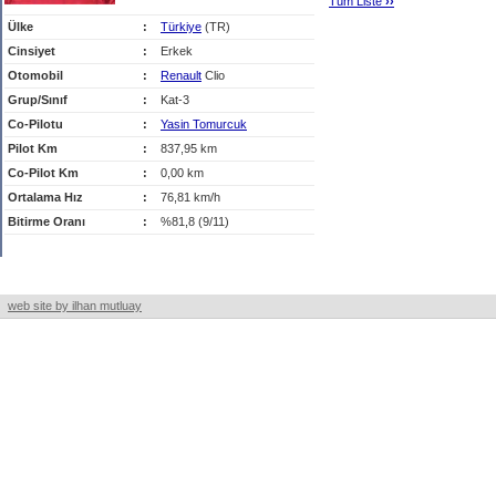
Tüm Liste
›
›
Ülke
:
Türkiye
(TR)
Cinsiyet
:
Erkek
Otomobil
:
Renault
Clio
Grup/Sınıf
:
Kat-3
Co-Pilotu
:
Yasin Tomurcuk
Pilot Km
:
837,95 km
Co-Pilot Km
:
0,00 km
Ortalama Hız
:
76,81 km/h
Bitirme Oranı
:
%81,8 (9/11)
web site by ilhan mutluay