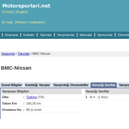
[Türkçe]
[English]
[E-mail]
[Reklam / İstatistikler]
Anasayfa
Kulüpler
Takımlar
Yarışmacılar
Markalar
Sponsorlar
Otomobil
Anasayfa
›
Takımlar
›
BMC-Nissan
BMC-Nissan
Genel Bilgiler
Katıldığı Yarışlar
Yarıştırdığı Otomobiller
Yarıştığı Sınıflar
Yarıştı
Yarışmacı Bilgileri
Yarıştığı Sınıflar
Ülke
:
Türkiye
(TR)
1
N-4
(1 Kez)
Takım Km
:
160,35 km
Ortalama Hız
:
89,11 km/h