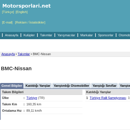
[Türkçe]
[English]
[E-mail]
[Reklam / İstatistikler]
Anasayfa
Kulüpler
Takımlar
Yarışmacılar
Markalar
Sponsorlar
Otomobil
Anasayfa
›
Takımlar
›
BMC-Nissan
BMC-Nissan
Genel Bilgiler
Katıldığı Yarışlar
Yarıştırdığı Otomobiller
Yarıştığı Sınıflar
Yarıştı
Takım Bilgileri
Katıldığı Yarışlar
Ülke
:
Türkiye
(TR)
1
Türkiye Ralli Şampiyonası
1
Takım Km
:
160,35 km
Ortalama Hız
:
89,11 km/h