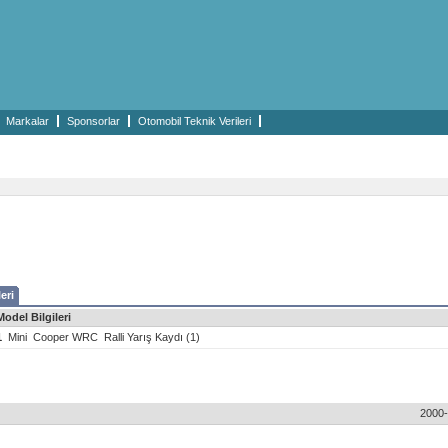
Markalar
Sponsorlar
Otomobil Teknik Verileri
eri
Model Bilgileri
1
Mini
Cooper WRC
Ralli Yarış Kaydı (1)
2000