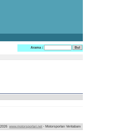
Arama :
-2026
www.motorsporlari.net
- Motorsporları Veritabanı