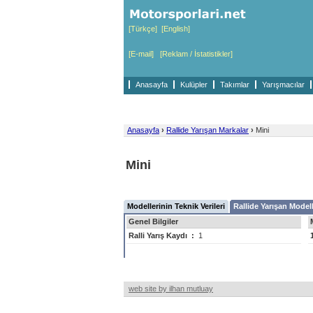
[Türkçe]
[English]
[E-mail]
[Reklam / İstatistikler]
Anasayfa
Kulüpler
Takımlar
Yarışmacılar
Anasayfa
›
Rallide Yarışan Markalar
›
Mini
Mini
Modellerinin Teknik Verileri
Rallide Yarışan Modell
Genel Bilgiler
Ralli Yarış Kaydı
:
1
web site by ilhan mutluay