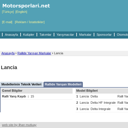
[Türkçe]
[English]
[E-mail]
[Reklam / İstatistikler]
Anasayfa
Kulüpler
Takımlar
Yarışmacılar
Markalar
Sponsorlar
Otomobil
Anasayfa
›
Rallide Yarışan Markalar
›
Lancia
Lancia
Modellerinin Teknik Verileri
Rallide Yarışan Modelleri
Genel Bilgiler
Model Bilgileri
Ralli Yarış Kaydı
:
15
1
Lancia
Delta
Ralli Ya
2
Lancia
Delta HF Integrale
Ralli Y
3
Lancia
Delta Integrale
Ralli Ya
web site by ilhan mutluay