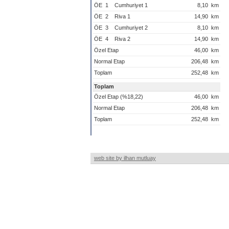
ÖE
1
Cumhuriyet 1
8,10
km
ÖE
2
Riva 1
14,90
km
ÖE
3
Cumhuriyet 2
8,10
km
ÖE
4
Riva 2
14,90
km
Özel Etap
46,00
km
Normal Etap
206,48
km
Toplam
252,48
km
Toplam
Özel Etap (%18,22)
46,00
km
Normal Etap
206,48
km
Toplam
252,48
km
web site by ilhan mutluay