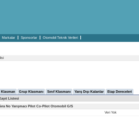
Markalar
Sponsorlar
Otomobil Teknik Verileri
isi
 Klasman
Grup Klasmanı
Sınıf Klasmanı
Yarış Dışı Kalanlar
Etap Dereceleri
Kayıt Listesi
Sıra
No
Yarışmacı
Pilot
Co-Pilot
Otomobil
G/S
Veri Yok