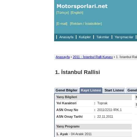
[Türkçe]
[English]
[E-mail]
[Reklam / İstatistikler]
Anasayfa
Kulüpler
Takımlar
Yarışmacılar
Anasayfa
›
2011 - İstanbul Ralli Kupası
›
1. İstanbul Rall
1. İstanbul Rallisi
Genel Bilgiler
Kayıt Listesi
Start Listesi
Genel
Yarış Bilgileri
Yol Karakteri
:
Toprak
ASN Onay No
:
2011/2211-İRK.1
ASN Onay Tarihi
:
22.11.2011
Yarış Programı
1. Ayak
- 04 Aralık 2011