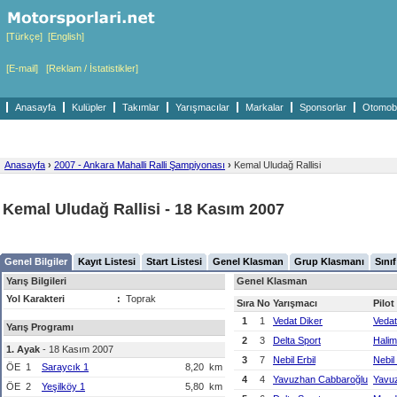
[Türkçe]
[English]
[E-mail]
[Reklam / İstatistikler]
Anasayfa
Kulüpler
Takımlar
Yarışmacılar
Markalar
Sponsorlar
Otomobil
Anasayfa
›
2007 - Ankara Mahalli Ralli Şampiyonası
›
Kemal Uludağ Rallisi
Kemal Uludağ Rallisi - 18 Kasım 2007
Genel Bilgiler
Kayıt Listesi
Start Listesi
Genel Klasman
Grup Klasmanı
Sını
Yarış Bilgileri
Genel Klasman
Yol Karakteri
:
Toprak
Sıra
No
Yarışmacı
Pilot
1
1
Vedat Diker
Vedat
Yarış Programı
2
3
Delta Sport
Halim
1. Ayak
- 18 Kasım 2007
3
7
Nebil Erbil
Nebil 
ÖE
1
Saraycık 1
8,20
km
4
4
Yavuzhan Cabbaroğlu
Yavu
ÖE
2
Yeşilköy 1
5,80
km