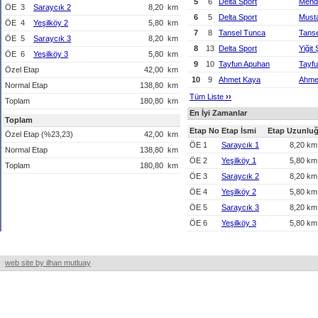
5
6
Delta Sport
Mend
ÖE
3
Saraycık 2
8,20
km
6
5
Delta Sport
Must
ÖE
4
Yeşilköy 2
5,80
km
7
8
Tansel Tunca
Tans
ÖE
5
Saraycık 3
8,20
km
8
13
Delta Sport
Yiğit 
ÖE
6
Yeşilköy 3
5,80
km
9
10
Tayfun Apuhan
Tayf
Özel Etap
42,00
km
10
9
Ahmet Kaya
Ahme
Normal Etap
138,80
km
Tüm Liste
›
›
Toplam
180,80
km
En İyi Zamanlar
Toplam
Etap No
Etap İsmi
Etap Uzunlu
Özel Etap (%23,23)
42,00
km
ÖE 1
Saraycık 1
8,20 k
Normal Etap
138,80
km
ÖE 2
Yeşilköy 1
5,80 k
Toplam
180,80
km
ÖE 3
Saraycık 2
8,20 k
ÖE 4
Yeşilköy 2
5,80 k
ÖE 5
Saraycık 3
8,20 k
ÖE 6
Yeşilköy 3
5,80 k
web site by ilhan mutluay