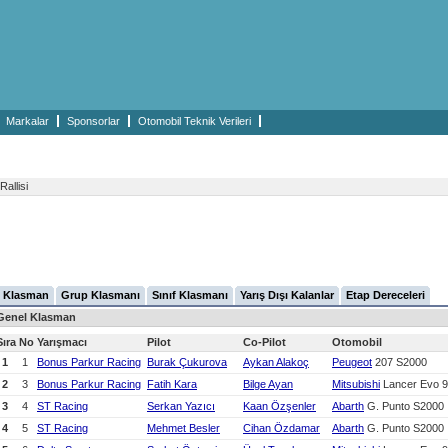
Markalar
Sponsorlar
Otomobil Teknik Verileri
allisi
 Klasman
Grup Klasmanı
Sınıf Klasmanı
Yarış Dışı Kalanlar
Etap Dereceleri
Genel Klasman
Sıra
No
Yarışmacı
Pilot
Co-Pilot
Otomobil
1
1
Bonus Parkur Racing
Burak Çukurova
Aykan Alakoç
Peugeot
207 S2000
2
3
Bonus Parkur Racing
Fatih Kara
Bilge Ayan
Mitsubishi
Lancer Evo 9
3
4
ST Racing
Serkan Yazıcı
Kaan Özşenler
Abarth
G. Punto S2000
4
5
ST Racing
Mehmet Besler
Cihan Özdamar
Abarth
G. Punto S2000