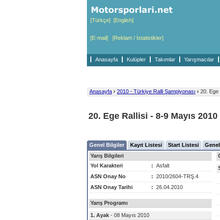
[Türkçe]
[English]
[E-mail]
[Reklam / İstatistikler]
Anasayfa
Kulüpler
Takımlar
Yarışmacılar
Anasayfa
›
2010 - Türkiye Ralli Şampiyonası
›
20. Ege R
20. Ege Rallisi - 8-9 Mayıs 2010
Genel Bilgiler
Kayıt Listesi
Start Listesi
Genel
Yarış Bilgileri
Yol Karakteri
:
Asfalt
ASN Onay No
:
2010/2604-TRŞ.4
ASN Onay Tarihi
:
26.04.2010
Yarış Programı
1. Ayak
- 08 Mayıs 2010