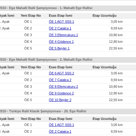
2010 - Ege Mahalli Ralli Şampiyonası - 1. Mahalli Ege Rallisi
Ayak İsmi
Yeni Etap No
Esas Etap İsmi
Etap Uzunluğu
1. Ayak
ÖE 1
ÖE 1 AGT SSS 1
3,05 km
2. Ayak
ÖE 2
ÖE 2 Çatalca 1
9,59 km
ÖE 3
ÖE 3 Efemçukuru 1
10,80 km
ÖE 4
ÖE 4 Gödence 1
12,80 km
ÖE 5
ÖE 5 Beyler 1
22,55 km
2010 - Ege Mahalli Ralli Şampiyonası - 2. Mahalli Ege Rallisi
Ayak İsmi
Yeni Etap No
Esas Etap İsmi
Etap Uzunluğu
1. Ayak
ÖE 1
ÖE 6 AGT SSS 2
3,05 km
ÖE 2
ÖE 7 Çatalca 2
9,59 km
ÖE 3
ÖE 8 Efemçukuru 2
10,80 km
ÖE 4
ÖE 9 Gödence 2
12,80 km
ÖE 5
ÖE 10 Beyler 2
22,55 km
2010 - Türkiye Ralli Klasik Şampiyonası - 20. Ege Rallisi
Ayak İsmi
Yeni Etap No
Esas Etap İsmi
Etap Uzunluğu
1. Ayak
ÖE 1
ÖE 1 AGT SSS 1
3,05 km
2. Ayak
ÖE 2
ÖE 2 Çatalca 1
9,59 km