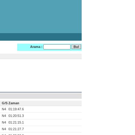
Arama :
G/S
Zaman
N4
01:19:47.6
N4
01:20:51.3
N4
01:21:15.1
N4
01:21:27.7