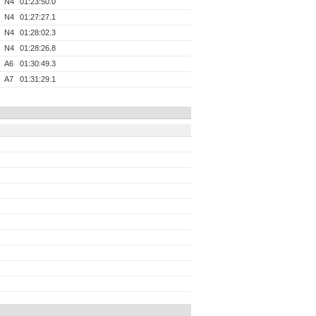
N4
01:23:50.0
N4
01:27:27.1
N4
01:28:02.3
N4
01:28:26.8
A6
01:30:49.3
A7
01:31:29.1