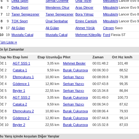
5
6
Delta Sport
Serhat Öztemir
Ünal Tezel
Mitsubishi
Lancer Evo 9
6
7
Delta Sport
Menderes Okur
Aras Dinçer
Mitsubishi
Lancer Evo 9
7
12
Taner Şengezener
Taner Şengezener
Bora Yılmaz
Mitsubishi
Lancer Evo 8
8
9
TOK Sport
Ünal Şenbahar
Emire Cantürk
Mitsubishi
Lancer Evo 9
9
17
Ali Gülan
Ali Gülan
Ahmet Yörük
Citroen
Saxo
10
19
Mustafa Çakal
Mustafa Çakal
Mehmet Köleoğlu
Ford
Fiesta ST
Tüm Liste
›
›
En İyi Zamanlar
Etap No
Etap İsmi
Etap Uzunluğu
Pilot
Zaman
Ort Hız km/h
ÖE 1
AGT SSS 1
3,05 km
Mehmet Besler
00:01:48.2
101,48
ÖE 2
Çatalca 1
9,59 km
Burak Çukurova
00:06:30.0
88,52
ÖE 3
Efemçukuru 1
10,80 km
Serkan Yazıcı
00:08:09.8
79,38
ÖE 4
Gödence 1
12,80 km
Serkan Yazıcı
00:07:43.8
99,35
ÖE 5
Beyler 1
22,55 km
Serkan Yazıcı
00:15:34.8
86,84
ÖE 6
AGT SSS 2
3,05 km
Burak Çukurova
00:01:49.0
100,73
ÖE 7
Çatalca 2
9,59 km
Serkan Yazıcı
00:06:34.0
87,62
ÖE 8
Efemçukuru 2
10,80 km
Burak Çukurova
00:08:06.4
79,93
ÖE 9
Gödence 2
12,80 km
Burak Çukurova
00:07:44.8
99,14
ÖE 10
Beyler 2
22,55 km
Burak Çukurova
00:15:32.8
87,03
Bu Yarış içinde koşulan Diğer Yarışlar