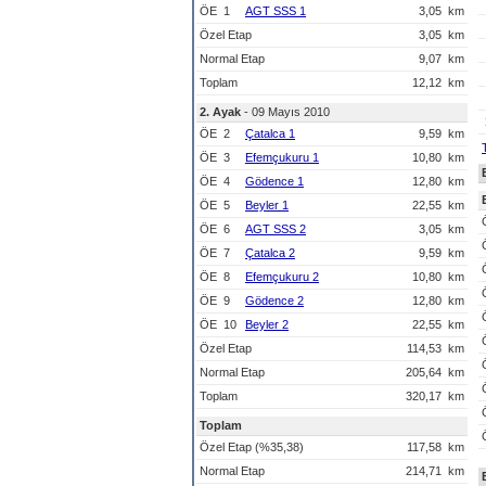
ÖE
1
AGT SSS 1
3,05
km
Özel Etap
3,05
km
Normal Etap
9,07
km
Toplam
12,12
km
2. Ayak
- 09 Mayıs 2010
ÖE
2
Çatalca 1
9,59
km
ÖE
3
Efemçukuru 1
10,80
km
ÖE
4
Gödence 1
12,80
km
ÖE
5
Beyler 1
22,55
km
ÖE
6
AGT SSS 2
3,05
km
ÖE
7
Çatalca 2
9,59
km
ÖE
8
Efemçukuru 2
10,80
km
ÖE
9
Gödence 2
12,80
km
ÖE
10
Beyler 2
22,55
km
Özel Etap
114,53
km
Normal Etap
205,64
km
Toplam
320,17
km
Toplam
Özel Etap (%35,38)
117,58
km
Normal Etap
214,71
km