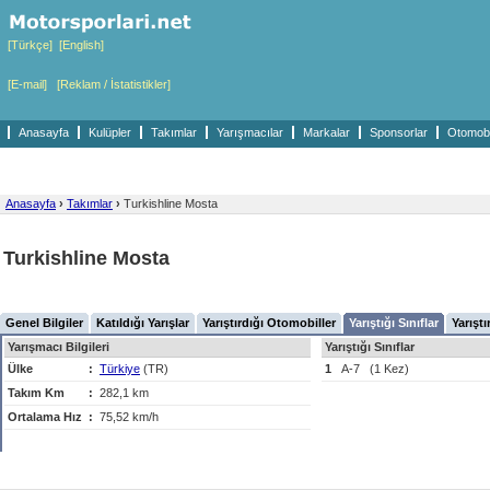
[Türkçe]
[English]
[E-mail]
[Reklam / İstatistikler]
Anasayfa
Kulüpler
Takımlar
Yarışmacılar
Markalar
Sponsorlar
Otomobil
Anasayfa
›
Takımlar
›
Turkishline Mosta
Turkishline Mosta
Genel Bilgiler
Katıldığı Yarışlar
Yarıştırdığı Otomobiller
Yarıştığı Sınıflar
Yarıştı
Yarışmacı Bilgileri
Yarıştığı Sınıflar
Ülke
:
Türkiye
(TR)
1
A-7
(1 Kez)
Takım Km
:
282,1 km
Ortalama Hız
:
75,52 km/h