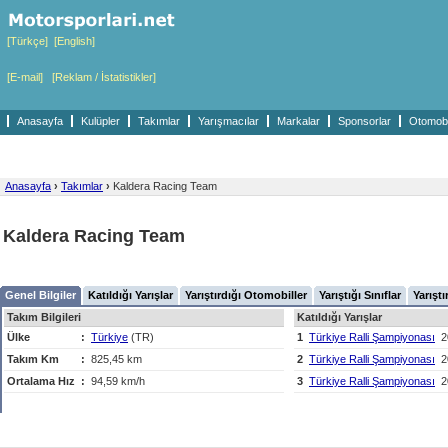
[Türkçe]
[English]
[E-mail]
[Reklam / İstatistikler]
Anasayfa
Kulüpler
Takımlar
Yarışmacılar
Markalar
Sponsorlar
Otomobil
Anasayfa
›
Takımlar
›
Kaldera Racing Team
Kaldera Racing Team
Genel Bilgiler
Katıldığı Yarışlar
Yarıştırdığı Otomobiller
Yarıştığı Sınıflar
Yarıştı
Takım Bilgileri
Katıldığı Yarışlar
Ülke
:
Türkiye
(TR)
1
Türkiye Ralli Şampiyonası
2
Takım Km
:
825,45 km
2
Türkiye Ralli Şampiyonası
2
Ortalama Hız
:
94,59 km/h
3
Türkiye Ralli Şampiyonası
2