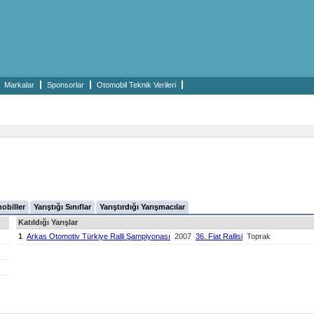
Markalar
Sponsorlar
Otomobil Teknik Verileri
mobiller
Yarıştığı Sınıflar
Yarıştırdığı Yarışmacılar
Katıldığı Yarışlar
1
Arkas Otomotiv Türkiye Ralli Şampiyonası
2007
36. Fiat Rallisi
Toprak