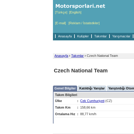
[Türkçe]
[English]
[E-mail]
[Reklam / İstatistikler]
Anasayfa
Kulüpler
Takımlar
Yarışmacılar
Anasayfa
›
Takımlar
›
Czech National Team
Czech National Team
Genel Bilgiler
Katıldığı Yarışlar
Yarıştırdığı Oto
Takım Bilgileri
Ülke
:
Çek Cumhuriyeti
(CZ)
Takım Km
:
158,66 km
Ortalama Hız
:
88,77 km/h