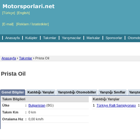
[Türkçe]
[English]
[E-mail]
[Reklam / İstatistikler]
Anasayfa
Kulüpler
Takımlar
Yarışmacılar
Markalar
Sponsorlar
Otomobil
Anasayfa
›
Takımlar
›
Prista Oil
Prista Oil
Genel Bilgiler
Katıldığı Yarışlar
Yarıştırdığı Otomobiller
Yarıştığı Sınıflar
Yarıştı
Takım Bilgileri
Katıldığı Yarışlar
Ülke
:
Bulgaristan
(BG)
1
Türkiye Ralli Şampiyonası
1
Takım Km
:
0 km
Ortalama Hız
:
0,00 km/h