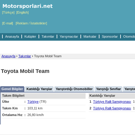
[Türkçe]
[English]
[E-mail]
[Reklam / İstatistikler]
Anasayfa
Kulüpler
Takımlar
Yarışmacılar
Markalar
Sponsorlar
Otomobil
Anasayfa
›
Takımlar
›
Toyota Mobil Team
Toyota Mobil Team
Genel Bilgiler
Katıldığı Yarışlar
Yarıştırdığı Otomobiller
Yarıştığı Sınıflar
Yarıştı
Takım Bilgileri
Katıldığı Yarışlar
Ülke
:
Türkiye
(TR)
1
Türkiye Ralli Şampiyonası
1
Takım Km
:
103,11 km
2
Türkiye Ralli Şampiyonası
1
Ortalama Hız
:
26,80 km/h