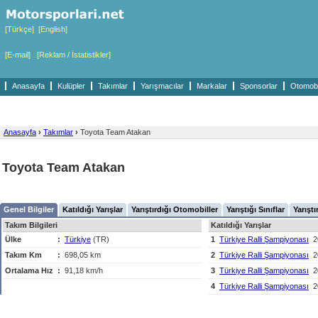
[Türkçe]
[English]
[E-mail]
[Reklam / İstatistikler]
Anasayfa
Kulüpler
Takımlar
Yarışmacılar
Markalar
Sponsorlar
Otomobil
Anasayfa
›
Takımlar
›
Toyota Team Atakan
Toyota Team Atakan
Genel Bilgiler
Katıldığı Yarışlar
Yarıştırdığı Otomobiller
Yarıştığı Sınıflar
Yarıştı
Takım Bilgileri
Katıldığı Yarışlar
Ülke
:
Türkiye
(TR)
1
Türkiye Ralli Şampiyonası
2
Takım Km
:
698,05 km
2
Türkiye Ralli Şampiyonası
2
Ortalama Hız
:
91,18 km/h
3
Türkiye Ralli Şampiyonası
2
4
Türkiye Ralli Şampiyonası
2