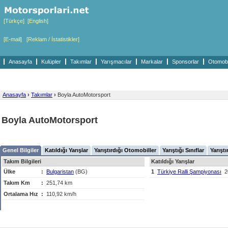
[Türkçe]
[English]
[E-mail]
[Reklam / İstatistikler]
Anasayfa
Kulüpler
Takımlar
Yarışmacılar
Markalar
Sponsorlar
Otomobil
Anasayfa
›
Takımlar
›
Boyla AutoMotorsport
Boyla AutoMotorsport
Genel Bilgiler
Katıldığı Yarışlar
Yarıştırdığı Otomobiller
Yarıştığı Sınıflar
Yarıştı
Takım Bilgileri
Katıldığı Yarışlar
Ülke
:
Bulgaristan
(BG)
1
Türkiye Ralli Şampiyonası
2
Takım Km
:
251,74 km
Ortalama Hız
:
110,92 km/h