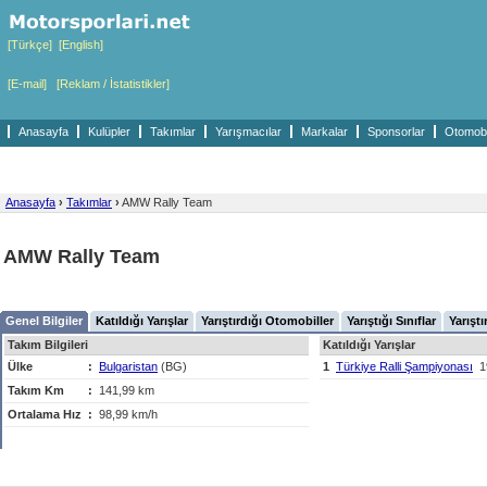
[Türkçe]
[English]
[E-mail]
[Reklam / İstatistikler]
Anasayfa
Kulüpler
Takımlar
Yarışmacılar
Markalar
Sponsorlar
Otomobil
Anasayfa
›
Takımlar
›
AMW Rally Team
AMW Rally Team
Genel Bilgiler
Katıldığı Yarışlar
Yarıştırdığı Otomobiller
Yarıştığı Sınıflar
Yarıştı
Takım Bilgileri
Katıldığı Yarışlar
Ülke
:
Bulgaristan
(BG)
1
Türkiye Ralli Şampiyonası
1
Takım Km
:
141,99 km
Ortalama Hız
:
98,99 km/h