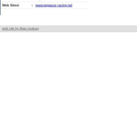
Web Sitesi
:
www.pegasus-racing.net
web site by ilhan mutluay