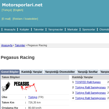
[Türkçe]
[English]
[E-mail]
[Reklam / İstatistikler]
Anasayfa
Kulüpler
Takımlar
Yarışmacılar
Markalar
Sponsorlar
Otomobil
Anasayfa
›
Takımlar
›
Pegasus Racing
Pegasus Racing
Genel Bilgiler
Katıldığı Yarışlar
Yarıştırdığı Otomobiller
Yarıştığı Sınıflar
Yarıştı
Takım Bilgileri
Katıldığı Yarışlar
1
TOSFED Ralli Kupası
2
2
Türkiye Ralli Şampiyonası
2
3
Türkiye Ralli Şampiyonası
2
Ülke
:
Türkiye
(TR)
4
Türkiye Ralli Şampiyonası
2
Takım Km
:
726,35 km
Ortalama Hız
:
80,68 km/h