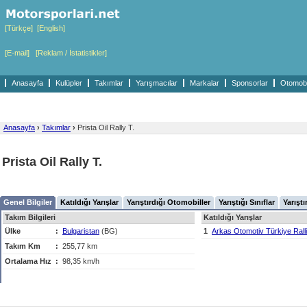
[Türkçe]
[English]
[E-mail]
[Reklam / İstatistikler]
Anasayfa
Kulüpler
Takımlar
Yarışmacılar
Markalar
Sponsorlar
Otomobil
Anasayfa
›
Takımlar
›
Prista Oil Rally T.
Prista Oil Rally T.
Genel Bilgiler
Katıldığı Yarışlar
Yarıştırdığı Otomobiller
Yarıştığı Sınıflar
Yarıştı
Takım Bilgileri
Katıldığı Yarışlar
Ülke
:
Bulgaristan
(BG)
1
Arkas Otomotiv Türkiye Rall
Takım Km
:
255,77 km
Ortalama Hız
:
98,35 km/h