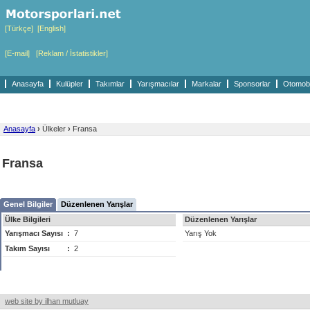
[Türkçe]
[English]
[E-mail]
[Reklam / İstatistikler]
Anasayfa
Kulüpler
Takımlar
Yarışmacılar
Markalar
Sponsorlar
Otomobil
Anasayfa
›
Ülkeler
›
Fransa
Fransa
Genel Bilgiler
Düzenlenen Yarışlar
Ülke Bilgileri
Düzenlenen Yarışlar
Yarışmacı Sayısı
:
7
Yarış Yok
Takım Sayısı
:
2
web site by ilhan mutluay