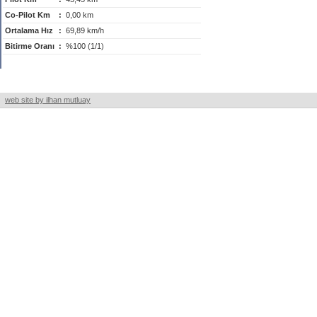
Co-Pilot Km
:
0,00 km
Ortalama Hız
:
69,89 km/h
Bitirme Oranı
:
%100 (1/1)
web site by ilhan mutluay