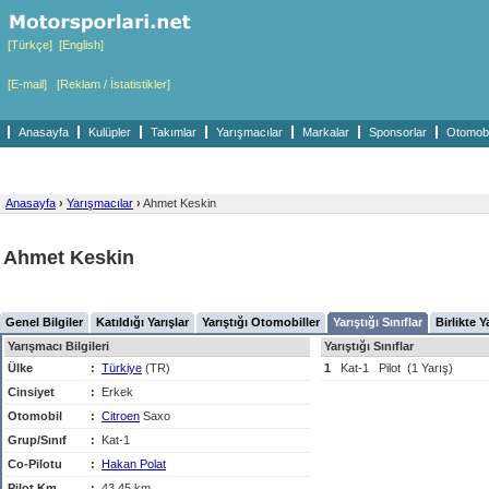
[Türkçe]
[English]
[E-mail]
[Reklam / İstatistikler]
Anasayfa
Kulüpler
Takımlar
Yarışmacılar
Markalar
Sponsorlar
Otomobil
Anasayfa
›
Yarışmacılar
›
Ahmet Keskin
Ahmet Keskin
Genel Bilgiler
Katıldığı Yarışlar
Yarıştığı Otomobiller
Yarıştığı Sınıflar
Birlikte Y
Yarışmacı Bilgileri
Yarıştığı Sınıflar
Ülke
:
Türkiye
(TR)
1
Kat-1
Pilot
(1 Yarış)
Cinsiyet
:
Erkek
Otomobil
:
Citroen
Saxo
Grup/Sınıf
:
Kat-1
Co-Pilotu
:
Hakan Polat
Pilot Km
:
43,45 km