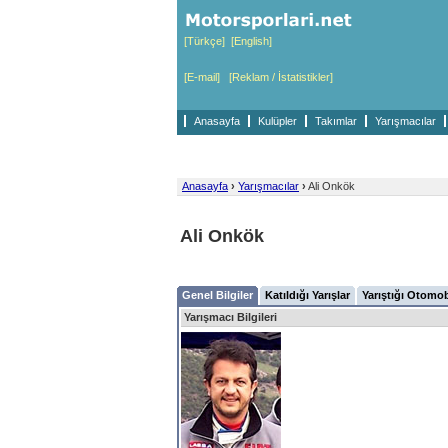
[Türkçe]
[English]
[E-mail]
[Reklam / İstatistikler]
Anasayfa
Kulüpler
Takımlar
Yarışmacılar
Anasayfa
›
Yarışmacılar
›
Ali Onkök
Ali Onkök
Genel Bilgiler
Katıldığı Yarışlar
Yarıştığı Otomob
Yarışmacı Bilgileri