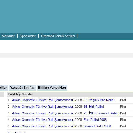
Markalar
Sponsorlar
Otomobil Teknik Verileri
iller
Yarıştığı Sınıflar
Birlikte Yarıştıkları
Katıldığı Yarışlar
1
Arkas Otomotiv Türkiye Ralli Şampiyonası
2008
33. Yeşil Bursa Rallisi
Pilot
2
Arkas Otomotiv Türkiye Ralli Şampiyonası
2008
35. Hitit Rallisi
Pilot
3
Arkas Otomotiv Türkiye Ralli Şampiyonası
2008
29. İSOK İstanbul Rallisi
Pilot
4
Arkas Otomotiv Türkiye Ralli Şampiyonası
2008
Ege Rallisi 2008
Pilot
5
Arkas Otomotiv Türkiye Ralli Şampiyonası
2008
Istanbul Rally 2008
Pilot