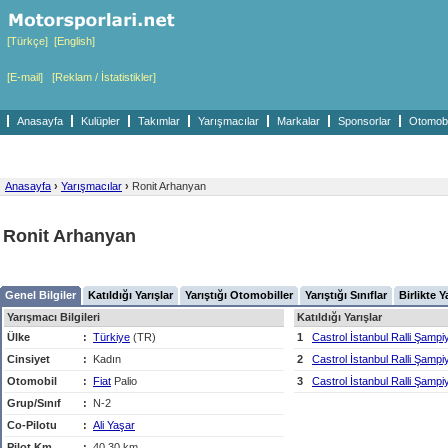
[Türkçe]
[English]
[E-mail]
[Reklam / İstatistikler]
Anasayfa
Kulüpler
Takımlar
Yarışmacılar
Markalar
Sponsorlar
Otomobil
Anasayfa
›
Yarışmacılar
›
Ronit Arhanyan
Ronit Arhanyan
Genel Bilgiler
Katıldığı Yarışlar
Yarıştığı Otomobiller
Yarıştığı Sınıflar
Birlikte Y
Yarışmacı Bilgileri
Katıldığı Yarışlar
Ülke
:
Türkiye
(TR)
1
Castrol İstanbul Ralli Şampi
Cinsiyet
:
Kadın
2
Castrol İstanbul Ralli Şampi
Otomobil
:
Fiat
Palio
3
Castrol İstanbul Ralli Şampi
Grup/Sınıf
:
N-2
Co-Pilotu
:
Ali Yaşar
Pilot Km
:
40,30 km