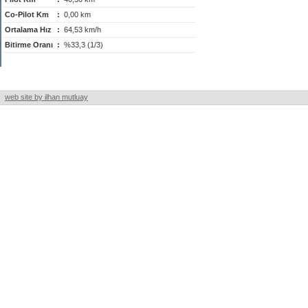
Co-Pilot Km
:
0,00 km
Ortalama Hız
:
64,53 km/h
Bitirme Oranı
:
%33,3 (1/3)
web site by ilhan mutluay