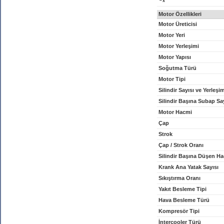
x
Motor Özellikleri
Motor Üreticisi
Motor Yeri
Motor Yerleşimi
Motor Yapısı
Soğutma Türü
Motor Tipi
Silindir Sayısı ve Yerleşi
Silindir Başına Subap Sa
Motor Hacmi
Çap
Strok
Çap / Strok Oranı
Silindir Başına Düşen H
Krank Ana Yatak Sayısı
Sıkıştırma Oranı
Yakıt Besleme Tipi
Hava Besleme Türü
Kompresör Tipi
İntercooler Türü