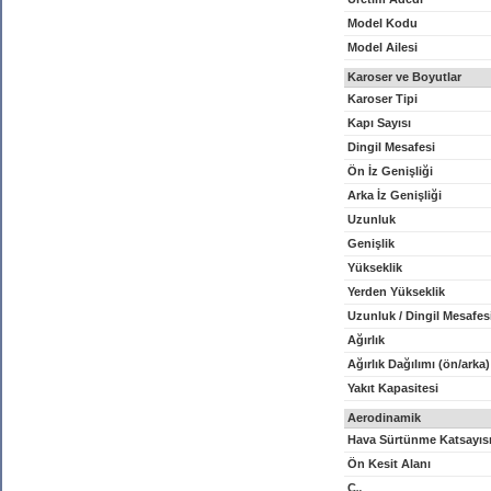
Model Kodu
Model Ailesi
Karoser ve Boyutlar
Karoser Tipi
Kapı Sayısı
Dingil Mesafesi
Ön İz Genişliği
Arka İz Genişliği
Uzunluk
Genişlik
Yükseklik
Yerden Yükseklik
Uzunluk / Dingil Mesafes
Ağırlık
Ağırlık Dağılımı (ön/arka)
Yakıt Kapasitesi
Aerodinamik
Hava Sürtünme Katsayıs
Ön Kesit Alanı
C