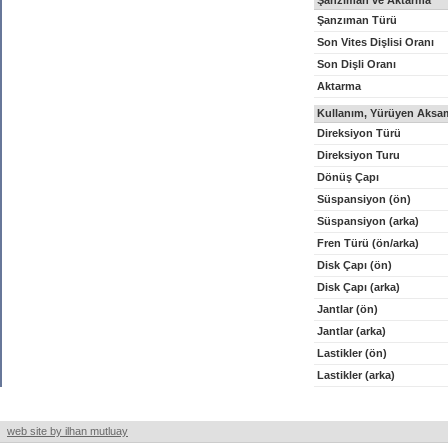
Şanzıman ve Aktarma
Şanzıman Türü
Son Vites Dişlisi Oranı
Son Dişli Oranı
Aktarma
Kullanım, Yürüyen Aksam
Direksiyon Türü
Direksiyon Turu
Dönüş Çapı
Süspansiyon (ön)
Süspansiyon (arka)
Fren Türü (ön/arka)
Disk Çapı (ön)
Disk Çapı (arka)
Jantlar (ön)
Jantlar (arka)
Lastikler (ön)
Lastikler (arka)
web site by ilhan mutluay