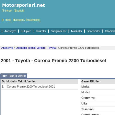
[Türkçe]
[English]
[E-mail]
[Reklam / İstatistikler]
Anasayfa
Kulüpler
Takımlar
Yarışmacılar
Markalar
Sponsorlar
Otomobil
Anasayfa
›
Otomobil Teknik Verileri
›
Toyota
›
Corona Premio 2200 Turbodiesel
2001 - Toyota - Corona Premio 2200 Turbodiesel
Tüm Teknik Veriler
Bu Modelin Teknik Verileri
Genel Bilgiler
1.
Corona Premio 2200 Turbodiesel 2001
Marka
Model
Üretim Yılı
Ülke
Tasarımcı
Üretim Adedi