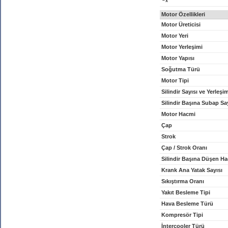
x
Motor Özellikleri
Motor Üreticisi
Motor Yeri
Motor Yerleşimi
Motor Yapısı
Soğutma Türü
Motor Tipi
Silindir Sayısı ve Yerleşi
Silindir Başına Subap Sa
Motor Hacmi
Çap
Strok
Çap / Strok Oranı
Silindir Başına Düşen H
Krank Ana Yatak Sayısı
Sıkıştırma Oranı
Yakıt Besleme Tipi
Hava Besleme Türü
Kompresör Tipi
İntercooler Türü