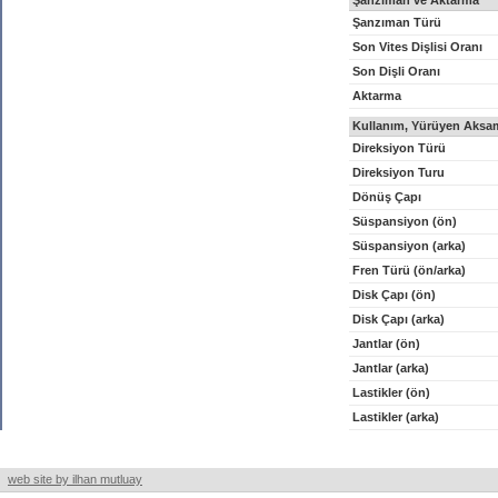
Şanzıman ve Aktarma
Şanzıman Türü
Son Vites Dişlisi Oranı
Son Dişli Oranı
Aktarma
Kullanım, Yürüyen Aksam
Direksiyon Türü
Direksiyon Turu
Dönüş Çapı
Süspansiyon (ön)
Süspansiyon (arka)
Fren Türü (ön/arka)
Disk Çapı (ön)
Disk Çapı (arka)
Jantlar (ön)
Jantlar (arka)
Lastikler (ön)
Lastikler (arka)
web site by ilhan mutluay