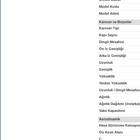
Model Kodu
Model Ailesi
Karoser ve Boyutlar
Karoser Tipi
Kapı Sayısı
Dingil Mesafesi
Ön İz Genişliği
Arka İz Genişliği
Uzunluk
Genişlik
Yükseklik
Yerden Yükseklik
Uzunluk / Dingil Mesafes
Ağırlık
Ağırlık Dağılımı (ön/arka)
Yakıt Kapasitesi
Aerodinamik
Hava Sürtünme Katsayıs
Ön Kesit Alanı
C