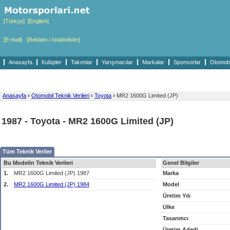
[Türkçe]
[English]
[E-mail]
[Reklam / İstatistikler]
Anasayfa
Kulüpler
Takımlar
Yarışmacılar
Markalar
Sponsorlar
Otomobil
Anasayfa
›
Otomobil Teknik Verileri
›
Toyota
›
MR2 1600G Limited (JP)
1987 - Toyota - MR2 1600G Limited (JP)
Tüm Teknik Veriler
Bu Modelin Teknik Verileri
Genel Bilgiler
1.
MR2 1600G Limited (JP) 1987
Marka
2.
MR2 1600G Limited (JP) 1984
Model
Üretim Yılı
Ülke
Tasarımcı
Üretim Adedi