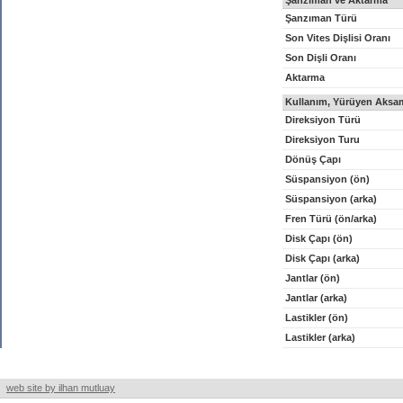
Şanzıman ve Aktarma
Şanzıman Türü
Son Vites Dişlisi Oranı
Son Dişli Oranı
Aktarma
Kullanım, Yürüyen Aksam
Direksiyon Türü
Direksiyon Turu
Dönüş Çapı
Süspansiyon (ön)
Süspansiyon (arka)
Fren Türü (ön/arka)
Disk Çapı (ön)
Disk Çapı (arka)
Jantlar (ön)
Jantlar (arka)
Lastikler (ön)
Lastikler (arka)
web site by ilhan mutluay