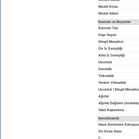
Model Kodu
Model Ailesi
Karoser ve Boyutlar
Karoser Tipi
Kapı Sayısı
Dingil Mesafesi
Ön İz Genişliği
Arka İz Genişliği
Uzunluk
Genişlik
Yükseklik
Yerden Yükseklik
Uzunluk / Dingil Mesafes
Ağırlık
Ağırlık Dağılımı (ön/arka)
Yakıt Kapasitesi
Aerodinamik
Hava Sürtünme Katsayıs
Ön Kesit Alanı
C