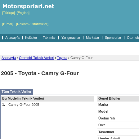
[Türkçe]
[English]
[E-mail]
[Reklam / İstatistikler]
Anasayfa
Kulüpler
Takımlar
Yarışmacılar
Markalar
Sponsorlar
Otomobil
Anasayfa
›
Otomobil Teknik Verileri
›
Toyota
›
Camry G-Four
2005 - Toyota - Camry G-Four
Tüm Teknik Veriler
Bu Modelin Teknik Verileri
Genel Bilgiler
1.
Camry G-Four 2005
Marka
Model
Üretim Yılı
Ülke
Tasarımcı
Üretim Adedi