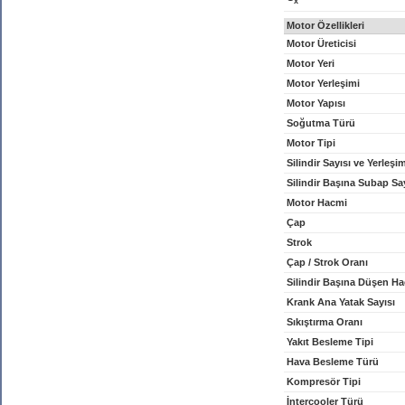
x
Motor Özellikleri
Motor Üreticisi
Motor Yeri
Motor Yerleşimi
Motor Yapısı
Soğutma Türü
Motor Tipi
Silindir Sayısı ve Yerleşi
Silindir Başına Subap Sa
Motor Hacmi
Çap
Strok
Çap / Strok Oranı
Silindir Başına Düşen H
Krank Ana Yatak Sayısı
Sıkıştırma Oranı
Yakıt Besleme Tipi
Hava Besleme Türü
Kompresör Tipi
İntercooler Türü