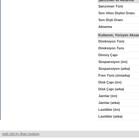
Şanzıman ve Aktarma
Şanzıman Türü
Son Vites Dişlisi Oranı
Son Dişli Oranı
Aktarma
Kullanım, Yürüyen Aksam
Direksiyon Türü
Direksiyon Turu
Dönüş Çapı
Süspansiyon (ön)
Süspansiyon (arka)
Fren Türü (ön/arka)
Disk Çapı (ön)
Disk Çapı (arka)
Jantlar (ön)
Jantlar (arka)
Lastikler (ön)
Lastikler (arka)
web site by ilhan mutluay