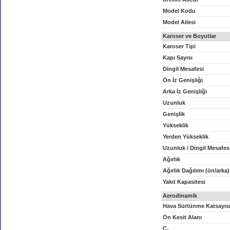
Model Kodu
Model Ailesi
Karoser ve Boyutlar
Karoser Tipi
Kapı Sayısı
Dingil Mesafesi
Ön İz Genişliği
Arka İz Genişliği
Uzunluk
Genişlik
Yükseklik
Yerden Yükseklik
Uzunluk / Dingil Mesafes
Ağırlık
Ağırlık Dağılımı (ön/arka)
Yakıt Kapasitesi
Aerodinamik
Hava Sürtünme Katsayıs
Ön Kesit Alanı
C