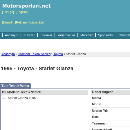
[Türkçe]
[English]
[E-mail]
[Reklam / İstatistikler]
Anasayfa
Kulüpler
Takımlar
Yarışmacılar
Markalar
Sponsorlar
Otomobil
Anasayfa
›
Otomobil Teknik Verileri
›
Toyota
›
Starlet Glanza
1995 - Toyota - Starlet Glanza
Tüm Teknik Veriler
Bu Modelin Teknik Verileri
Genel Bilgiler
1.
Starlet Glanza 1995
Marka
Model
Üretim Yılı
Ülke
Tasarımcı
Üretim Adedi