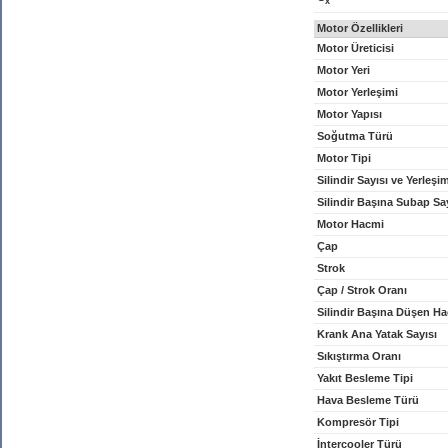
x
Motor Özellikleri
Motor Üreticisi
Motor Yeri
Motor Yerleşimi
Motor Yapısı
Soğutma Türü
Motor Tipi
Silindir Sayısı ve Yerleşi
Silindir Başına Subap Sa
Motor Hacmi
Çap
Strok
Çap / Strok Oranı
Silindir Başına Düşen H
Krank Ana Yatak Sayısı
Sıkıştırma Oranı
Yakıt Besleme Tipi
Hava Besleme Türü
Kompresör Tipi
İntercooler Türü