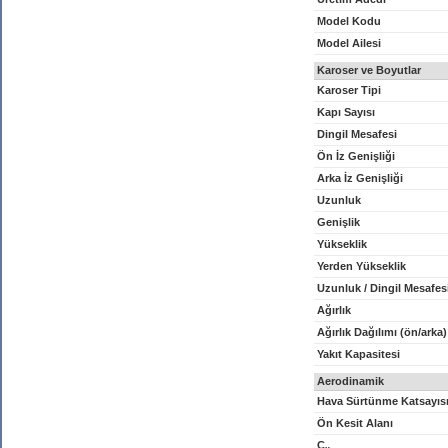
Model Kodu
Model Ailesi
Karoser ve Boyutlar
Karoser Tipi
Kapı Sayısı
Dingil Mesafesi
Ön İz Genişliği
Arka İz Genişliği
Uzunluk
Genişlik
Yükseklik
Yerden Yükseklik
Uzunluk / Dingil Mesafes
Ağırlık
Ağırlık Dağılımı (ön/arka)
Yakıt Kapasitesi
Aerodinamik
Hava Sürtünme Katsayıs
Ön Kesit Alanı
C