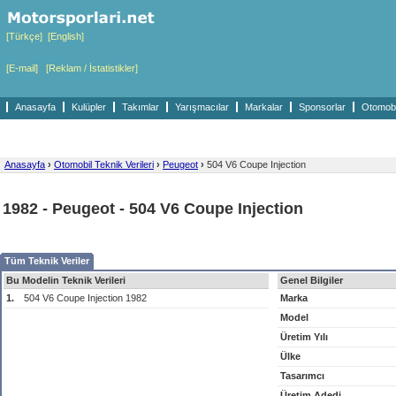
[Türkçe]
[English]
[E-mail]
[Reklam / İstatistikler]
Anasayfa
Kulüpler
Takımlar
Yarışmacılar
Markalar
Sponsorlar
Otomobil
Anasayfa
›
Otomobil Teknik Verileri
›
Peugeot
›
504 V6 Coupe Injection
1982 - Peugeot - 504 V6 Coupe Injection
Tüm Teknik Veriler
Bu Modelin Teknik Verileri
Genel Bilgiler
1.
504 V6 Coupe Injection 1982
Marka
Model
Üretim Yılı
Ülke
Tasarımcı
Üretim Adedi