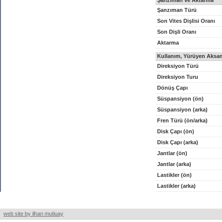
Şanzıman ve Aktarma
Şanzıman Türü
Son Vites Dişlisi Oranı
Son Dişli Oranı
Aktarma
Kullanım, Yürüyen Aksam
Direksiyon Türü
Direksiyon Turu
Dönüş Çapı
Süspansiyon (ön)
Süspansiyon (arka)
Fren Türü (ön/arka)
Disk Çapı (ön)
Disk Çapı (arka)
Jantlar (ön)
Jantlar (arka)
Lastikler (ön)
Lastikler (arka)
web site by ilhan mutluay