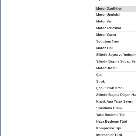
x
Motor Özellikleri
Motor Üreticisi
Motor Yeri
Motor Yerleşimi
Motor Yapısı
Soğutma Türü
Motor Tipi
Silindir Sayısı ve Yerleşi
Silindir Başına Subap Sa
Motor Hacmi
Çap
Strok
Çap / Strok Oranı
Silindir Başına Düşen H
Krank Ana Yatak Sayısı
Sıkıştırma Oranı
Yakıt Besleme Tipi
Hava Besleme Türü
Kompresör Tipi
İntercooler Türü