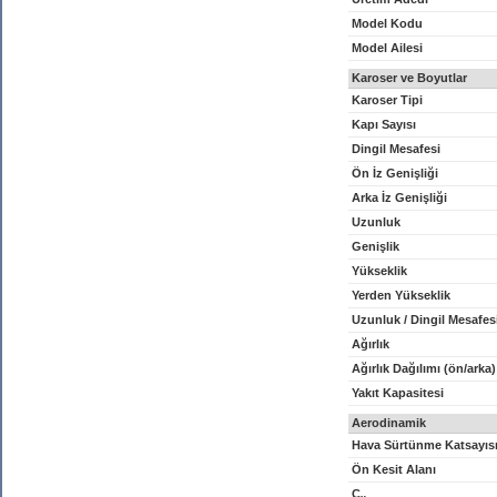
Model Kodu
Model Ailesi
Karoser ve Boyutlar
Karoser Tipi
Kapı Sayısı
Dingil Mesafesi
Ön İz Genişliği
Arka İz Genişliği
Uzunluk
Genişlik
Yükseklik
Yerden Yükseklik
Uzunluk / Dingil Mesafes
Ağırlık
Ağırlık Dağılımı (ön/arka)
Yakıt Kapasitesi
Aerodinamik
Hava Sürtünme Katsayıs
Ön Kesit Alanı
C