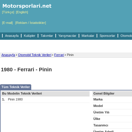
[Türkçe]
[English]
[E-mail]
[Reklam / İstatistikler]
Anasayfa
Kulüpler
Takımlar
Yarışmacılar
Markalar
Sponsorlar
Otomobil
Anasayfa
›
Otomobil Teknik Verileri
›
Ferrari
›
Pinin
1980 - Ferrari - Pinin
Tüm Teknik Veriler
Bu Modelin Teknik Verileri
Genel Bilgiler
1.
Pinin 1980
Marka
Model
Üretim Yılı
Ülke
Tasarımcı
Üretim Adedi