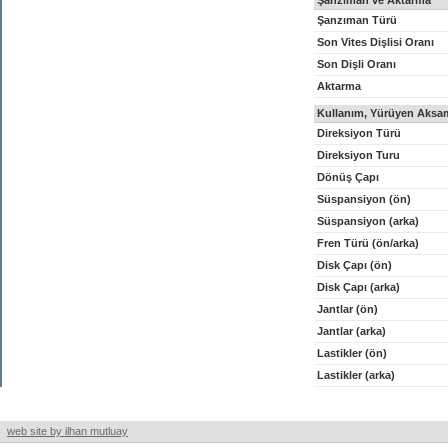
Şanzıman ve Aktarma
Şanzıman Türü
Son Vites Dişlisi Oranı
Son Dişli Oranı
Aktarma
Kullanım, Yürüyen Aksam
Direksiyon Türü
Direksiyon Turu
Dönüş Çapı
Süspansiyon (ön)
Süspansiyon (arka)
Fren Türü (ön/arka)
Disk Çapı (ön)
Disk Çapı (arka)
Jantlar (ön)
Jantlar (arka)
Lastikler (ön)
Lastikler (arka)
web site by ilhan mutluay