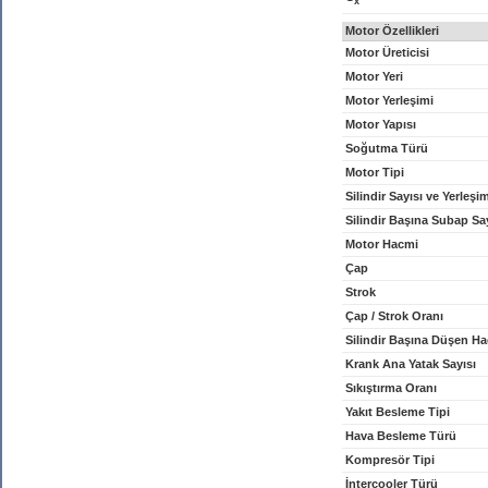
x
Motor Özellikleri
Motor Üreticisi
Motor Yeri
Motor Yerleşimi
Motor Yapısı
Soğutma Türü
Motor Tipi
Silindir Sayısı ve Yerleşi
Silindir Başına Subap Sa
Motor Hacmi
Çap
Strok
Çap / Strok Oranı
Silindir Başına Düşen H
Krank Ana Yatak Sayısı
Sıkıştırma Oranı
Yakıt Besleme Tipi
Hava Besleme Türü
Kompresör Tipi
İntercooler Türü