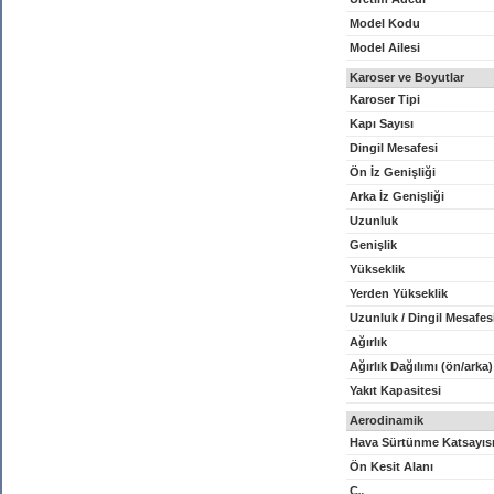
Model Kodu
Model Ailesi
Karoser ve Boyutlar
Karoser Tipi
Kapı Sayısı
Dingil Mesafesi
Ön İz Genişliği
Arka İz Genişliği
Uzunluk
Genişlik
Yükseklik
Yerden Yükseklik
Uzunluk / Dingil Mesafes
Ağırlık
Ağırlık Dağılımı (ön/arka)
Yakıt Kapasitesi
Aerodinamik
Hava Sürtünme Katsayıs
Ön Kesit Alanı
C