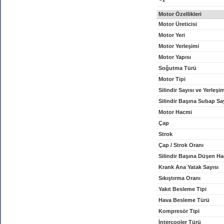
x
Motor Özellikleri
Motor Üreticisi
Motor Yeri
Motor Yerleşimi
Motor Yapısı
Soğutma Türü
Motor Tipi
Silindir Sayısı ve Yerleşi
Silindir Başına Subap Sa
Motor Hacmi
Çap
Strok
Çap / Strok Oranı
Silindir Başına Düşen H
Krank Ana Yatak Sayısı
Sıkıştırma Oranı
Yakıt Besleme Tipi
Hava Besleme Türü
Kompresör Tipi
İntercooler Türü