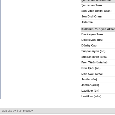
Şanzıman ve Aktarma
Şanzıman Türü
Son Vites Dişlisi Oranı
Son Dişli Oranı
Aktarma
Kullanım, Yürüyen Aksam
Direksiyon Türü
Direksiyon Turu
Dönüş Çapı
Süspansiyon (ön)
Süspansiyon (arka)
Fren Türü (ön/arka)
Disk Çapı (ön)
Disk Çapı (arka)
Jantlar (ön)
Jantlar (arka)
Lastikler (ön)
Lastikler (arka)
web site by ilhan mutluay