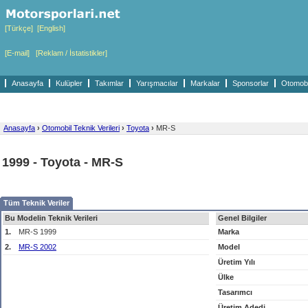
[Türkçe]
[English]
[E-mail]
[Reklam / İstatistikler]
Anasayfa
Kulüpler
Takımlar
Yarışmacılar
Markalar
Sponsorlar
Otomobil
Anasayfa
›
Otomobil Teknik Verileri
›
Toyota
›
MR-S
1999 - Toyota - MR-S
Tüm Teknik Veriler
Bu Modelin Teknik Verileri
Genel Bilgiler
1.
MR-S 1999
Marka
2.
MR-S 2002
Model
Üretim Yılı
Ülke
Tasarımcı
Üretim Adedi