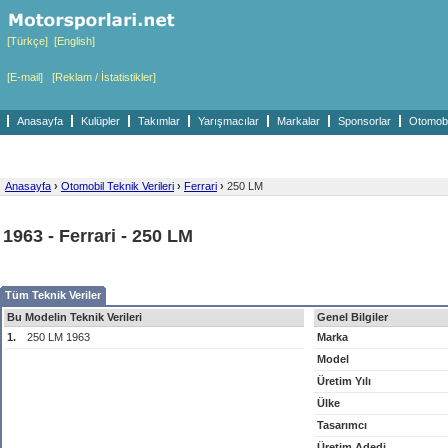
[Türkçe]
[English]
[E-mail]
[Reklam / İstatistikler]
Anasayfa
Kulüpler
Takımlar
Yarışmacılar
Markalar
Sponsorlar
Otomobil
Anasayfa
›
Otomobil Teknik Verileri
›
Ferrari
›
250 LM
1963 - Ferrari - 250 LM
Tüm Teknik Veriler
Bu Modelin Teknik Verileri
Genel Bilgiler
1.
250 LM 1963
Marka
Model
Üretim Yılı
Ülke
Tasarımcı
Üretim Adedi