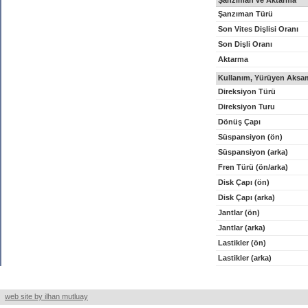
Şanzıman ve Aktarma
Şanzıman Türü
Son Vites Dişlisi Oranı
Son Dişli Oranı
Aktarma
Kullanım, Yürüyen Aksam
Direksiyon Türü
Direksiyon Turu
Dönüş Çapı
Süspansiyon (ön)
Süspansiyon (arka)
Fren Türü (ön/arka)
Disk Çapı (ön)
Disk Çapı (arka)
Jantlar (ön)
Jantlar (arka)
Lastikler (ön)
Lastikler (arka)
web site by ilhan mutluay