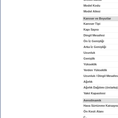
Model Kodu
Model Ailesi
Karoser ve Boyutlar
Karoser Tipi
Kapı Sayısı
Dingil Mesafesi
Ön İz Genişliği
Arka İz Genişliği
Uzunluk
Genişlik
Yükseklik
Yerden Yükseklik
Uzunluk / Dingil Mesafes
Ağırlık
Ağırlık Dağılımı (ön/arka)
Yakıt Kapasitesi
Aerodinamik
Hava Sürtünme Katsayıs
Ön Kesit Alanı
C