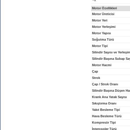
x
Motor Özellikleri
Motor Üreticisi
Motor Yeri
Motor Yerleşimi
Motor Yapısı
Soğutma Türü
Motor Tipi
Silindir Sayısı ve Yerleşi
Silindir Başına Subap Sa
Motor Hacmi
Çap
Strok
Çap / Strok Oranı
Silindir Başına Düşen H
Krank Ana Yatak Sayısı
Sıkıştırma Oranı
Yakıt Besleme Tipi
Hava Besleme Türü
Kompresör Tipi
İntercooler Türü