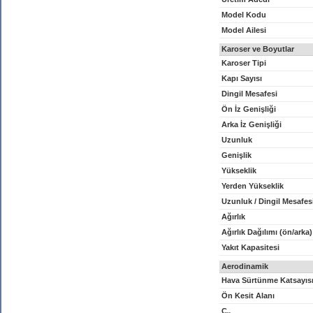
Model Kodu
Model Ailesi
Karoser ve Boyutlar
Karoser Tipi
Kapı Sayısı
Dingil Mesafesi
Ön İz Genişliği
Arka İz Genişliği
Uzunluk
Genişlik
Yükseklik
Yerden Yükseklik
Uzunluk / Dingil Mesafes
Ağırlık
Ağırlık Dağılımı (ön/arka)
Yakıt Kapasitesi
Aerodinamik
Hava Sürtünme Katsayıs
Ön Kesit Alanı
C