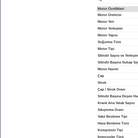
x
Motor Özellikleri
Motor Üreticisi
Motor Yeri
Motor Yerleşimi
Motor Yapısı
Soğutma Türü
Motor Tipi
Silindir Sayısı ve Yerleşi
Silindir Başına Subap Sa
Motor Hacmi
Çap
Strok
Çap / Strok Oranı
Silindir Başına Düşen H
Krank Ana Yatak Sayısı
Sıkıştırma Oranı
Yakıt Besleme Tipi
Hava Besleme Türü
Kompresör Tipi
İntercooler Türü