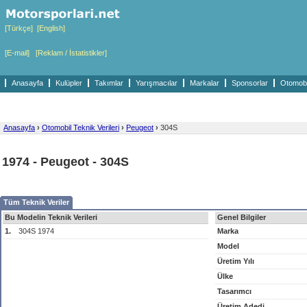
[Türkçe]
[English]
[E-mail]
[Reklam / İstatistikler]
Anasayfa
Kulüpler
Takımlar
Yarışmacılar
Markalar
Sponsorlar
Otomobil
Anasayfa
›
Otomobil Teknik Verileri
›
Peugeot
›
304S
1974 - Peugeot - 304S
Tüm Teknik Veriler
Bu Modelin Teknik Verileri
Genel Bilgiler
1.
304S 1974
Marka
Model
Üretim Yılı
Ülke
Tasarımcı
Üretim Adedi