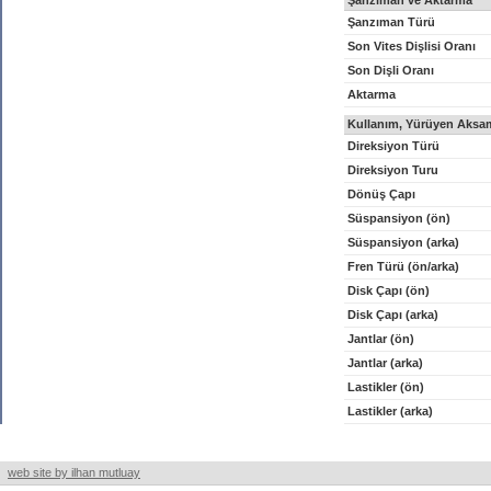
Şanzıman ve Aktarma
Şanzıman Türü
Son Vites Dişlisi Oranı
Son Dişli Oranı
Aktarma
Kullanım, Yürüyen Aksam
Direksiyon Türü
Direksiyon Turu
Dönüş Çapı
Süspansiyon (ön)
Süspansiyon (arka)
Fren Türü (ön/arka)
Disk Çapı (ön)
Disk Çapı (arka)
Jantlar (ön)
Jantlar (arka)
Lastikler (ön)
Lastikler (arka)
web site by ilhan mutluay