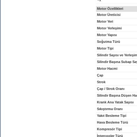
x
Motor Özellikleri
Motor Üreticisi
Motor Yeri
Motor Yerleşimi
Motor Yapısı
Soğutma Türü
Motor Tipi
Silindir Sayısı ve Yerleşi
Silindir Başına Subap Sa
Motor Hacmi
Çap
Strok
Çap / Strok Oranı
Silindir Başına Düşen H
Krank Ana Yatak Sayısı
Sıkıştırma Oranı
Yakıt Besleme Tipi
Hava Besleme Türü
Kompresör Tipi
İntercooler Türü