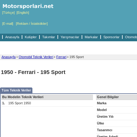
[Türkçe]
[English]
[E-mail]
[Reklam / İstatistikler]
Anasayfa
Kulüpler
Takımlar
Yarışmacılar
Markalar
Sponsorlar
Otomobil
Anasayfa
›
Otomobil Teknik Verileri
›
Ferrari
›
195 Sport
1950 - Ferrari - 195 Sport
Tüm Teknik Veriler
Bu Modelin Teknik Verileri
Genel Bilgiler
1.
195 Sport 1950
Marka
Model
Üretim Yılı
Ülke
Tasarımcı
Üretim Adedi