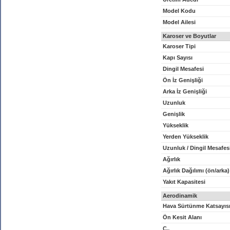
Model Kodu
Model Ailesi
Karoser ve Boyutlar
Karoser Tipi
Kapı Sayısı
Dingil Mesafesi
Ön İz Genişliği
Arka İz Genişliği
Uzunluk
Genişlik
Yükseklik
Yerden Yükseklik
Uzunluk / Dingil Mesafes
Ağırlık
Ağırlık Dağılımı (ön/arka)
Yakıt Kapasitesi
Aerodinamik
Hava Sürtünme Katsayıs
Ön Kesit Alanı
C