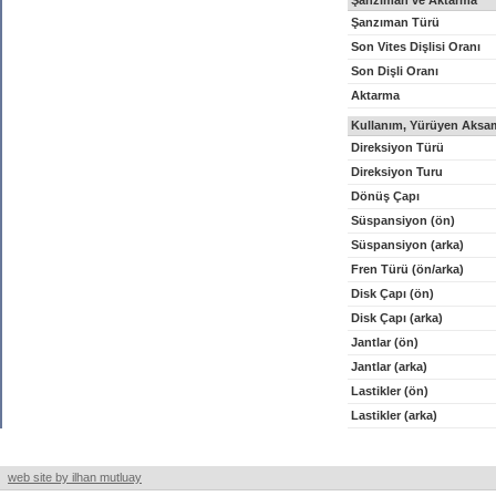
Şanzıman ve Aktarma
Şanzıman Türü
Son Vites Dişlisi Oranı
Son Dişli Oranı
Aktarma
Kullanım, Yürüyen Aksam
Direksiyon Türü
Direksiyon Turu
Dönüş Çapı
Süspansiyon (ön)
Süspansiyon (arka)
Fren Türü (ön/arka)
Disk Çapı (ön)
Disk Çapı (arka)
Jantlar (ön)
Jantlar (arka)
Lastikler (ön)
Lastikler (arka)
web site by ilhan mutluay