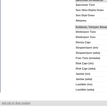
Şanzıman ve Aktarma
Şanzıman Türü
Son Vites Dişlisi Oranı
Son Dişli Oranı
Aktarma
Kullanım, Yürüyen Aksam
Direksiyon Türü
Direksiyon Turu
Dönüş Çapı
Süspansiyon (ön)
Süspansiyon (arka)
Fren Türü (ön/arka)
Disk Çapı (ön)
Disk Çapı (arka)
Jantlar (ön)
Jantlar (arka)
Lastikler (ön)
Lastikler (arka)
web site by ilhan mutluay