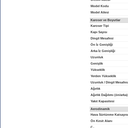
Model Kodu
Model Ailesi
Karoser ve Boyutlar
Karoser Tipi
Kapı Sayısı
Dingil Mesafesi
Ön İz Genişliği
Arka İz Genişliği
Uzunluk
Genişlik
Yükseklik
Yerden Yükseklik
Uzunluk / Dingil Mesafes
Ağırlık
Ağırlık Dağılımı (ön/arka)
Yakıt Kapasitesi
Aerodinamik
Hava Sürtünme Katsayıs
Ön Kesit Alanı
C