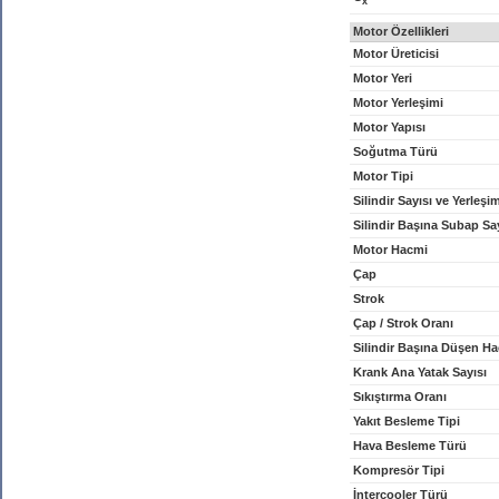
x
Motor Özellikleri
Motor Üreticisi
Motor Yeri
Motor Yerleşimi
Motor Yapısı
Soğutma Türü
Motor Tipi
Silindir Sayısı ve Yerleşi
Silindir Başına Subap Sa
Motor Hacmi
Çap
Strok
Çap / Strok Oranı
Silindir Başına Düşen H
Krank Ana Yatak Sayısı
Sıkıştırma Oranı
Yakıt Besleme Tipi
Hava Besleme Türü
Kompresör Tipi
İntercooler Türü