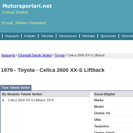
[Türkçe]
[English]
[E-mail]
[Reklam / İstatistikler]
Anasayfa
Kulüpler
Takımlar
Yarışmacılar
Markalar
Sponsorlar
Otomobil
Anasayfa
›
Otomobil Teknik Verileri
›
Toyota
›
Celica 2600 XX-S Liftback
1979 - Toyota - Celica 2600 XX-S Liftback
Tüm Teknik Veriler
Bu Modelin Teknik Verileri
Genel Bilgiler
1.
Celica 2600 XX-S Liftback 1979
Marka
Model
Üretim Yılı
Ülke
Tasarımcı
Üretim Adedi