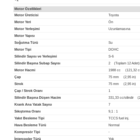
x
Motor Özellikleri
Motor Üreticisi
Toyota
Motor Yeri
Ön
Motor Yerleşimi
Uzunlamasına
Motor Yapısı
Soğutma Türü
Su
Motor Tipi
DOHC
Silindir Sayısı ve Yerleşimi
S-6
Silindir Başına Subap Sayısı
2 (Toplam 12 Adet)
Motor Hacmi
1988 cc (121,32 cu
Çap
75 mm (2,95 in)
Strok
75 mm (2,95 in)
Çap / Strok Oranı
1
Silindir Başına Düşen Hacim
331,33 cc/silindir (20
Krank Ana Yatak Sayısı
7
Sıkıştırma Oranı
9,1 : 1
Yakıt Besleme Tipi
TCCS fuel inj.
Hava Besleme Türü
Normal
Kompresör Tipi
-
İntercooler Türü
Yok