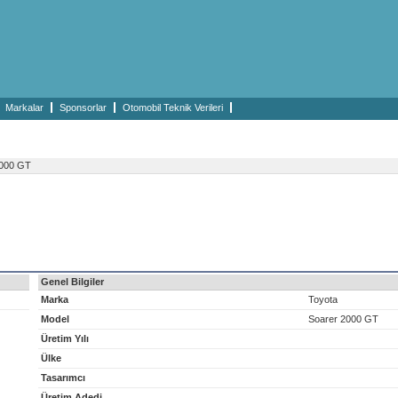
Markalar
Sponsorlar
Otomobil Teknik Verileri
000 GT
Genel Bilgiler
Marka
Toyota
Model
Soarer 2000 GT
Üretim Yılı
Ülke
Tasarımcı
Üretim Adedi