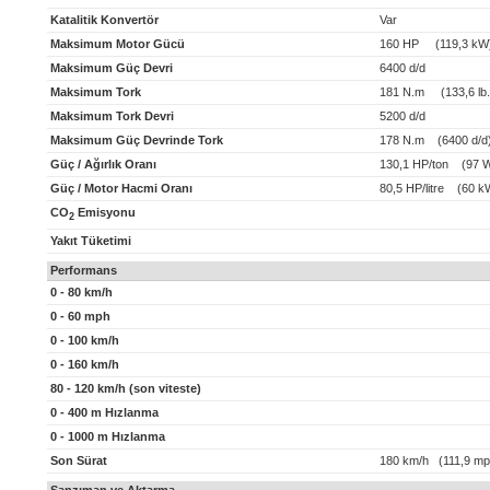
Katalitik Konvertör
Var
Maksimum Motor Gücü
160 HP (119,3 kW
Maksimum Güç Devri
6400 d/d
Maksimum Tork
181 N.m (133,6 lb.f
Maksimum Tork Devri
5200 d/d
Maksimum Güç Devrinde Tork
178 N.m (6400 d/d
Güç / Ağırlık Oranı
130,1 HP/ton (97 W
Güç / Motor Hacmi Oranı
80,5 HP/litre (60 kW
CO
Emisyonu
2
Yakıt Tüketimi
Performans
0 - 80 km/h
0 - 60 mph
0 - 100 km/h
0 - 160 km/h
80 - 120 km/h (son viteste)
0 - 400 m Hızlanma
0 - 1000 m Hızlanma
Son Sürat
180 km/h (111,9 mp