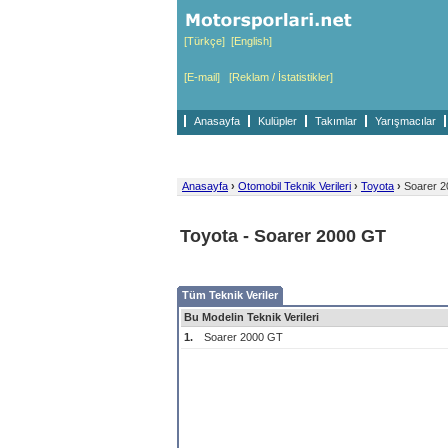
[Türkçe]
[English]
[E-mail]
[Reklam / İstatistikler]
Anasayfa
Kulüpler
Takımlar
Yarışmacılar
Anasayfa
›
Otomobil Teknik Verileri
›
Toyota
›
Soarer 2
Toyota - Soarer 2000 GT
Tüm Teknik Veriler
Bu Modelin Teknik Verileri
1.
Soarer 2000 GT