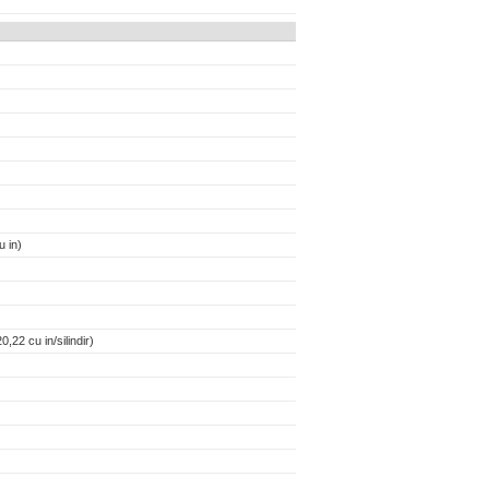
 in)
,22 cu in/silindir)