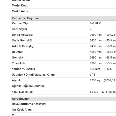
Model Kodu
Model Ailesi
Karoser ve Boyutlar
Karoser Tipi
2+2 FHC
Kapı Sayısı
2
Dingil Mesafesi
2660 mm (104,7 in
Ön İz Genişliği
1420 mm (55,9 in)
Arka İz Genişliği
1430 mm (56,3 in)
Uzunluk
4650 mm (183,1 in
Genişlik
1690 mm (66,5 in)
Yükseklik
1360 mm (53,5 in)
Yerden Yükseklik
165 mm (6,5 in)
Uzunluk / Dingil Mesafesi Oranı
1,75
Ağırlık
1230 kg (2709,3 lb
Ağırlık Dağılımı (ön/arka)
Yakıt Kapasitesi
61 litre (13,4 Imp ga
Aerodinamik
Hava Sürtünme Katsayısı
Ön Kesit Alanı
C