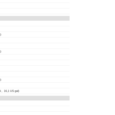
)
)
)
l , 16,1 US gal)