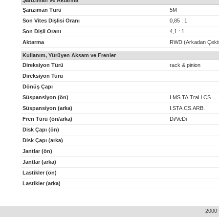
Şanzıman ve Aktarma
Şanzıman Türü
5M
Son Vites Dişlisi Oranı
0,85 : 1
Son Dişli Oranı
4,1 : 1
Aktarma
RWD (Arkadan Çeki
Kullanım, Yürüyen Aksam ve Frenler
Direksiyon Türü
rack & pinion
Direksiyon Turu
Dönüş Çapı
Süspansiyon (ön)
I.MS.TA.TraLi.CS.
Süspansiyon (arka)
I.STA.CS.ARB.
Fren Türü (ön/arka)
Di/VeDi
Disk Çapı (ön)
Disk Çapı (arka)
Jantlar (ön)
Jantlar (arka)
Lastikler (ön)
Lastikler (arka)
2000