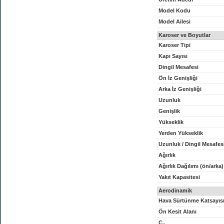
Model Kodu
Model Ailesi
Karoser ve Boyutlar
Karoser Tipi
Kapı Sayısı
Dingil Mesafesi
Ön İz Genişliği
Arka İz Genişliği
Uzunluk
Genişlik
Yükseklik
Yerden Yükseklik
Uzunluk / Dingil Mesafes
Ağırlık
Ağırlık Dağılımı (ön/arka)
Yakıt Kapasitesi
Aerodinamik
Hava Sürtünme Katsayıs
Ön Kesit Alanı
C