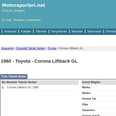
[Türkçe]
[English]
[E-mail]
[Reklam / İstatistikler]
Anasayfa
Kulüpler
Takımlar
Yarışmacılar
Markalar
Sponsorlar
Otomobil
Anasayfa
›
Otomobil Teknik Verileri
›
Toyota
›
Corona Liftback GL
1980 - Toyota - Corona Liftback GL
Tüm Teknik Veriler
Bu Modelin Teknik Verileri
Genel Bilgiler
1.
Corona Liftback GL 1980
Marka
Model
Üretim Yılı
Ülke
Tasarımcı
Üretim Adedi