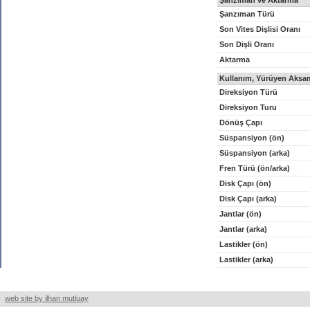
Şanzıman ve Aktarma
Şanzıman Türü
Son Vites Dişlisi Oranı
Son Dişli Oranı
Aktarma
Kullanım, Yürüyen Aksam
Direksiyon Türü
Direksiyon Turu
Dönüş Çapı
Süspansiyon (ön)
Süspansiyon (arka)
Fren Türü (ön/arka)
Disk Çapı (ön)
Disk Çapı (arka)
Jantlar (ön)
Jantlar (arka)
Lastikler (ön)
Lastikler (arka)
web site by ilhan mutluay