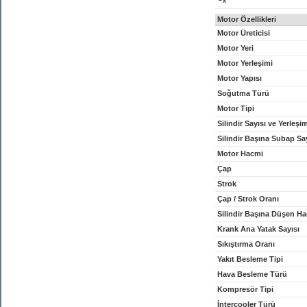
x
Motor Özellikleri
Motor Üreticisi
Motor Yeri
Motor Yerleşimi
Motor Yapısı
Soğutma Türü
Motor Tipi
Silindir Sayısı ve Yerleşi
Silindir Başına Subap Sa
Motor Hacmi
Çap
Strok
Çap / Strok Oranı
Silindir Başına Düşen H
Krank Ana Yatak Sayısı
Sıkıştırma Oranı
Yakıt Besleme Tipi
Hava Besleme Türü
Kompresör Tipi
İntercooler Türü