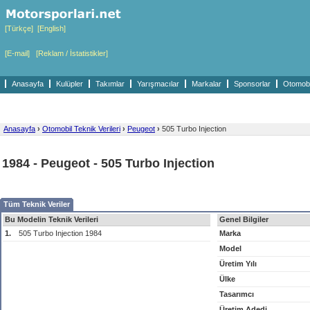
[Türkçe]
[English]
[E-mail]
[Reklam / İstatistikler]
Anasayfa
Kulüpler
Takımlar
Yarışmacılar
Markalar
Sponsorlar
Otomobil
Anasayfa
›
Otomobil Teknik Verileri
›
Peugeot
›
505 Turbo Injection
1984 - Peugeot - 505 Turbo Injection
Tüm Teknik Veriler
Bu Modelin Teknik Verileri
Genel Bilgiler
1.
505 Turbo Injection 1984
Marka
Model
Üretim Yılı
Ülke
Tasarımcı
Üretim Adedi