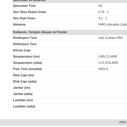
Şanzıman ve Aktarma
Şanzıman Türü
4A
Son Vites Dişlisi Oranı
0,78 : 1
Son Dişli Oranı
4,1 : 1
Aktarma
RWD (Arkadan Çeki
Kullanım, Yürüyen Aksam ve Frenler
Direksiyon Türü
rack & pinion PAS
Direksiyon Turu
Dönüş Çapı
Süspansiyon (ön)
I.MS.CS.ARB.
Süspansiyon (arka)
I.CS.STA.ARB.
Fren Türü (ön/arka)
Di/Di-S
Disk Çapı (ön)
Disk Çapı (arka)
Jantlar (ön)
Jantlar (arka)
Lastikler (ön)
Lastikler (arka)
2000