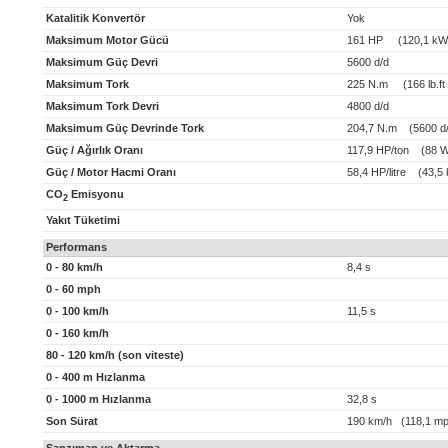
Katalitik Konvertör
Yok
Maksimum Motor Gücü
161 HP (120,1 kW
Maksimum Güç Devri
5600 d/d
Maksimum Tork
225 N.m (166 lb.ft 
Maksimum Tork Devri
4800 d/d
Maksimum Güç Devrinde Tork
204,7 N.m (5600 d/
Güç / Ağırlık Oranı
117,9 HP/ton (88 W
Güç / Motor Hacmi Oranı
58,4 HP/litre (43,5 k
CO
Emisyonu
2
Yakıt Tüketimi
Performans
0 - 80 km/h
8,4 s
0 - 60 mph
0 - 100 km/h
11,5 s
0 - 160 km/h
80 - 120 km/h (son viteste)
0 - 400 m Hızlanma
0 - 1000 m Hızlanma
32,8 s
Son Sürat
190 km/h (118,1 mp