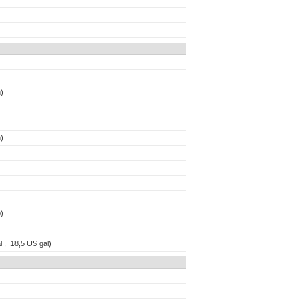
)
)
)
l , 18,5 US gal)