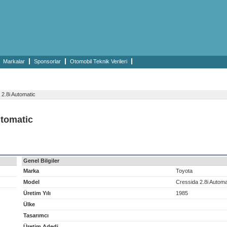
Markalar
Sponsorlar
Otomobil Teknik Verileri
2.8i Automatic
utomatic
Genel Bilgiler
Marka
Toyota
Model
Cressida 2.8i Automa
Üretim Yılı
1985
Ülke
Tasarımcı
Üretim Adedi