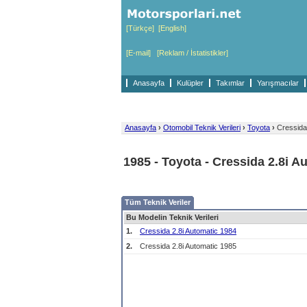
[Türkçe]
[English]
[E-mail]
[Reklam / İstatistikler]
Anasayfa
Kulüpler
Takımlar
Yarışmacılar
Anasayfa
›
Otomobil Teknik Verileri
›
Toyota
›
Cressida 
1985 - Toyota - Cressida 2.8i A
Tüm Teknik Veriler
Bu Modelin Teknik Verileri
1.
Cressida 2.8i Automatic 1984
2.
Cressida 2.8i Automatic 1985