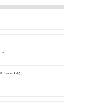
 in)
,06 cu in/silindir)