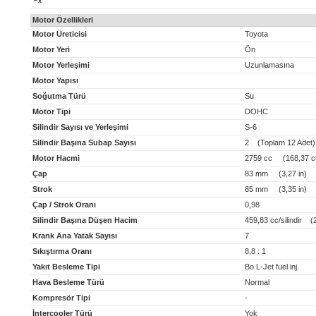
x
Motor Özellikleri
Motor Üreticisi
Toyota
Motor Yeri
Ön
Motor Yerleşimi
Uzunlamasına
Motor Yapısı
Soğutma Türü
Su
Motor Tipi
DOHC
Silindir Sayısı ve Yerleşimi
S-6
Silindir Başına Subap Sayısı
2 (Toplam 12 Adet)
Motor Hacmi
2759 cc (168,37 cu
Çap
83 mm (3,27 in)
Strok
85 mm (3,35 in)
Çap / Strok Oranı
0,98
Silindir Başına Düşen Hacim
459,83 cc/silindir (28
Krank Ana Yatak Sayısı
7
Sıkıştırma Oranı
8,8 : 1
Yakıt Besleme Tipi
Bo L-Jet fuel inj.
Hava Besleme Türü
Normal
Kompresör Tipi
-
İntercooler Türü
Yok