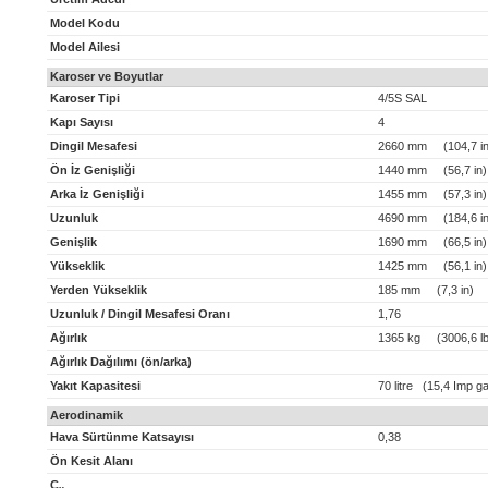
Model Kodu
Model Ailesi
Karoser ve Boyutlar
Karoser Tipi
4/5S SAL
Kapı Sayısı
4
Dingil Mesafesi
2660 mm (104,7 in
Ön İz Genişliği
1440 mm (56,7 in)
Arka İz Genişliği
1455 mm (57,3 in)
Uzunluk
4690 mm (184,6 in
Genişlik
1690 mm (66,5 in)
Yükseklik
1425 mm (56,1 in)
Yerden Yükseklik
185 mm (7,3 in)
Uzunluk / Dingil Mesafesi Oranı
1,76
Ağırlık
1365 kg (3006,6 lb
Ağırlık Dağılımı (ön/arka)
Yakıt Kapasitesi
70 litre (15,4 Imp ga
Aerodinamik
Hava Sürtünme Katsayısı
0,38
Ön Kesit Alanı
C