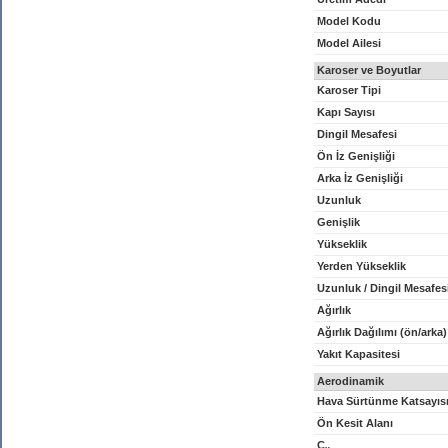
Model Kodu
Model Ailesi
Karoser ve Boyutlar
Karoser Tipi
Kapı Sayısı
Dingil Mesafesi
Ön İz Genişliği
Arka İz Genişliği
Uzunluk
Genişlik
Yükseklik
Yerden Yükseklik
Uzunluk / Dingil Mesafes
Ağırlık
Ağırlık Dağılımı (ön/arka)
Yakıt Kapasitesi
Aerodinamik
Hava Sürtünme Katsayıs
Ön Kesit Alanı
C