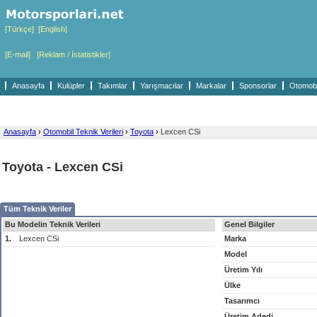
[Türkçe]
[English]
[E-mail]
[Reklam / İstatistikler]
Anasayfa
Kulüpler
Takımlar
Yarışmacılar
Markalar
Sponsorlar
Otomobil
Anasayfa
›
Otomobil Teknik Verileri
›
Toyota
›
Lexcen CSi
Toyota - Lexcen CSi
Tüm Teknik Veriler
Bu Modelin Teknik Verileri
Genel Bilgiler
1.
Lexcen CSi
Marka
Model
Üretim Yılı
Ülke
Tasarımcı
Üretim Adedi