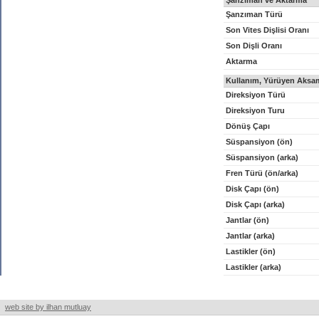
Şanzıman ve Aktarma
Şanzıman Türü
Son Vites Dişlisi Oranı
Son Dişli Oranı
Aktarma
Kullanım, Yürüyen Aksam
Direksiyon Türü
Direksiyon Turu
Dönüş Çapı
Süspansiyon (ön)
Süspansiyon (arka)
Fren Türü (ön/arka)
Disk Çapı (ön)
Disk Çapı (arka)
Jantlar (ön)
Jantlar (arka)
Lastikler (ön)
Lastikler (arka)
web site by ilhan mutluay