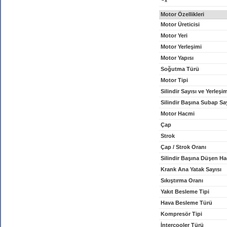
x
Motor Özellikleri
Motor Üreticisi
Motor Yeri
Motor Yerleşimi
Motor Yapısı
Soğutma Türü
Motor Tipi
Silindir Sayısı ve Yerleşi
Silindir Başına Subap Sa
Motor Hacmi
Çap
Strok
Çap / Strok Oranı
Silindir Başına Düşen H
Krank Ana Yatak Sayısı
Sıkıştırma Oranı
Yakıt Besleme Tipi
Hava Besleme Türü
Kompresör Tipi
İntercooler Türü