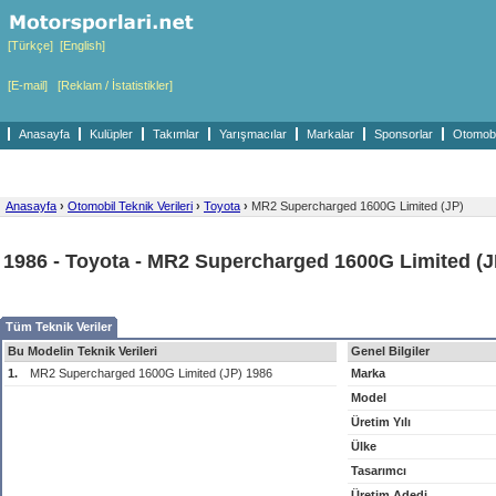
[Türkçe]
[English]
[E-mail]
[Reklam / İstatistikler]
Anasayfa
Kulüpler
Takımlar
Yarışmacılar
Markalar
Sponsorlar
Otomobil
Anasayfa
›
Otomobil Teknik Verileri
›
Toyota
›
MR2 Supercharged 1600G Limited (JP)
1986 - Toyota - MR2 Supercharged 1600G Limited (J
Tüm Teknik Veriler
Bu Modelin Teknik Verileri
Genel Bilgiler
1.
MR2 Supercharged 1600G Limited (JP) 1986
Marka
Model
Üretim Yılı
Ülke
Tasarımcı
Üretim Adedi