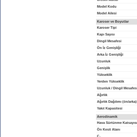
Model Kodu
Model Ailesi
Karoser ve Boyutlar
Karoser Tipi
Kapı Sayısı
Dingil Mesafesi
Ön İz Genişliği
Arka İz Genişliği
Uzunluk
Genişlik
Yükseklik
Yerden Yükseklik
Uzunluk / Dingil Mesafes
Ağırlık
Ağırlık Dağılımı (ön/arka)
Yakıt Kapasitesi
Aerodinamik
Hava Sürtünme Katsayıs
Ön Kesit Alanı
C