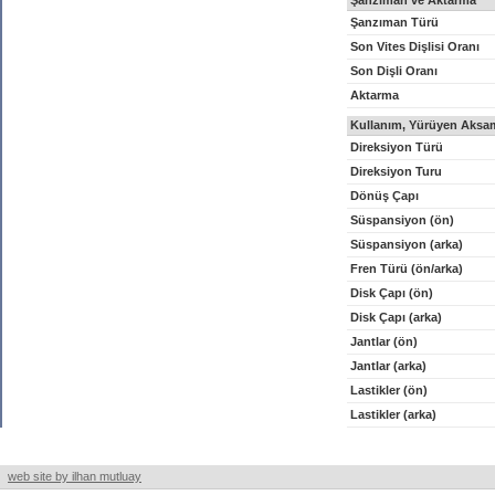
Şanzıman ve Aktarma
Şanzıman Türü
Son Vites Dişlisi Oranı
Son Dişli Oranı
Aktarma
Kullanım, Yürüyen Aksam
Direksiyon Türü
Direksiyon Turu
Dönüş Çapı
Süspansiyon (ön)
Süspansiyon (arka)
Fren Türü (ön/arka)
Disk Çapı (ön)
Disk Çapı (arka)
Jantlar (ön)
Jantlar (arka)
Lastikler (ön)
Lastikler (arka)
web site by ilhan mutluay