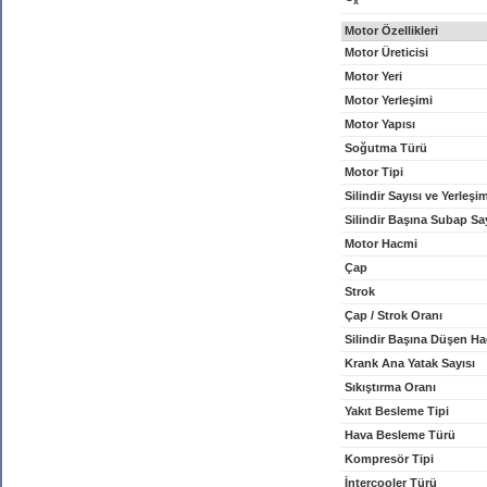
x
Motor Özellikleri
Motor Üreticisi
Motor Yeri
Motor Yerleşimi
Motor Yapısı
Soğutma Türü
Motor Tipi
Silindir Sayısı ve Yerleşi
Silindir Başına Subap Sa
Motor Hacmi
Çap
Strok
Çap / Strok Oranı
Silindir Başına Düşen H
Krank Ana Yatak Sayısı
Sıkıştırma Oranı
Yakıt Besleme Tipi
Hava Besleme Türü
Kompresör Tipi
İntercooler Türü