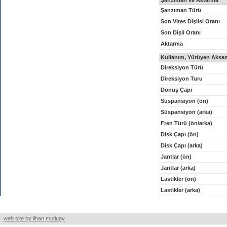
Şanzıman ve Aktarma
Şanzıman Türü
Son Vites Dişlisi Oranı
Son Dişli Oranı
Aktarma
Kullanım, Yürüyen Aksam
Direksiyon Türü
Direksiyon Turu
Dönüş Çapı
Süspansiyon (ön)
Süspansiyon (arka)
Fren Türü (ön/arka)
Disk Çapı (ön)
Disk Çapı (arka)
Jantlar (ön)
Jantlar (arka)
Lastikler (ön)
Lastikler (arka)
web site by ilhan mutluay