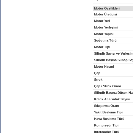
x
Motor Özellikleri
Motor Üreticisi
Motor Yeri
Motor Yerleşimi
Motor Yapısı
Soğutma Türü
Motor Tipi
Silindir Sayısı ve Yerleşi
Silindir Başına Subap Sa
Motor Hacmi
Çap
Strok
Çap / Strok Oranı
Silindir Başına Düşen H
Krank Ana Yatak Sayısı
Sıkıştırma Oranı
Yakıt Besleme Tipi
Hava Besleme Türü
Kompresör Tipi
İntercooler Türü