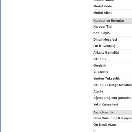
Model Kodu
Model Ailesi
Karoser ve Boyutlar
Karoser Tipi
Kapı Sayısı
Dingil Mesafesi
Ön İz Genişliği
Arka İz Genişliği
Uzunluk
Genişlik
Yükseklik
Yerden Yükseklik
Uzunluk / Dingil Mesafes
Ağırlık
Ağırlık Dağılımı (ön/arka)
Yakıt Kapasitesi
Aerodinamik
Hava Sürtünme Katsayıs
Ön Kesit Alanı
C