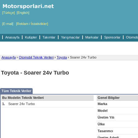
[Türkçe]
[English]
[E-mail]
[Reklam / İstatistikler]
Anasayfa
Kulüpler
Takımlar
Yarışmacılar
Markalar
Sponsorlar
Otomobil
Anasayfa
›
Otomobil Teknik Verileri
›
Toyota
›
Soarer 24v Turbo
Toyota - Soarer 24v Turbo
Tüm Teknik Veriler
Bu Modelin Teknik Verileri
Genel Bilgiler
1.
Soarer 24v Turbo
Marka
Model
Üretim Yılı
Ülke
Tasarımcı
Üretim Adedi