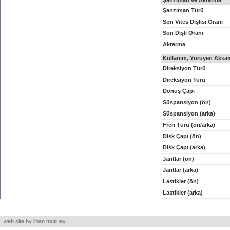
Şanzıman ve Aktarma
Şanzıman Türü
Son Vites Dişlisi Oranı
Son Dişli Oranı
Aktarma
Kullanım, Yürüyen Aksam
Direksiyon Türü
Direksiyon Turu
Dönüş Çapı
Süspansiyon (ön)
Süspansiyon (arka)
Fren Türü (ön/arka)
Disk Çapı (ön)
Disk Çapı (arka)
Jantlar (ön)
Jantlar (arka)
Lastikler (ön)
Lastikler (arka)
web site by ilhan mutluay