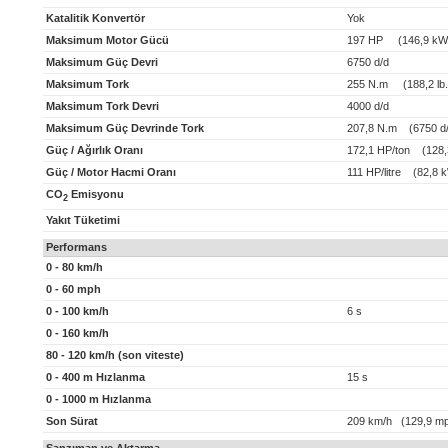
Katalitik Konvertör
Yok
Maksimum Motor Gücü
197 HP (146,9 kW
Maksimum Güç Devri
6750 d/d
Maksimum Tork
255 N.m (188,2 lb.f
Maksimum Tork Devri
4000 d/d
Maksimum Güç Devrinde Tork
207,8 N.m (6750 d/
Güç / Ağırlık Oranı
172,1 HP/ton (128,
Güç / Motor Hacmi Oranı
111 HP/litre (82,8 kW
CO
Emisyonu
2
Yakıt Tüketimi
Performans
0 - 80 km/h
0 - 60 mph
0 - 100 km/h
6 s
0 - 160 km/h
80 - 120 km/h (son viteste)
0 - 400 m Hızlanma
15 s
0 - 1000 m Hızlanma
Son Sürat
209 km/h (129,9 m