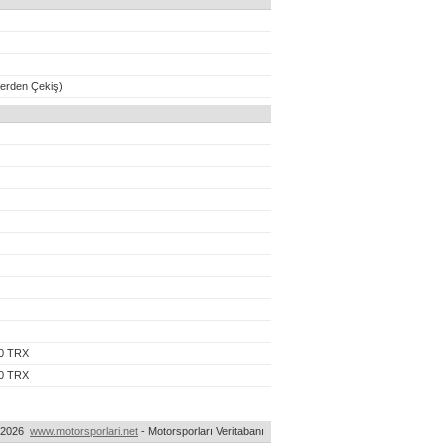
erden Çekiş)
90 TRX
90 TRX
-2026
www.motorsporlari.net
- Motorsporları Veritabanı