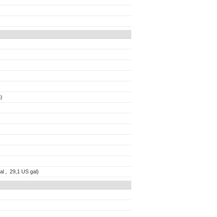
)
al , 29,1 US gal)