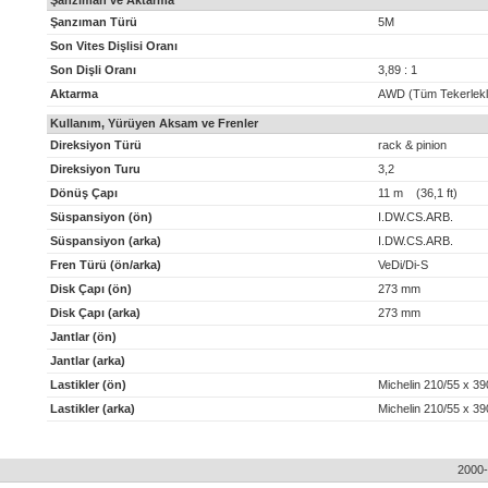
Şanzıman ve Aktarma
Şanzıman Türü
5M
Son Vites Dişlisi Oranı
Son Dişli Oranı
3,89 : 1
Aktarma
AWD (Tüm Tekerlekl
Kullanım, Yürüyen Aksam ve Frenler
Direksiyon Türü
rack & pinion
Direksiyon Turu
3,2
Dönüş Çapı
11 m (36,1 ft)
Süspansiyon (ön)
I.DW.CS.ARB.
Süspansiyon (arka)
I.DW.CS.ARB.
Fren Türü (ön/arka)
VeDi/Di-S
Disk Çapı (ön)
273 mm
Disk Çapı (arka)
273 mm
Jantlar (ön)
Jantlar (arka)
Lastikler (ön)
Michelin 210/55 x 3
Lastikler (arka)
Michelin 210/55 x 3
2000