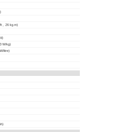
)
t , 26 kg.m)
d)
3 W/kg)
/litre)
ph)