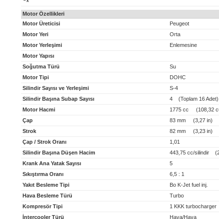
x
Motor Özellikleri
Motor Üreticisi
Peugeot
Motor Yeri
Orta
Motor Yerleşimi
Enlemesine
Motor Yapısı
Soğutma Türü
Su
Motor Tipi
DOHC
Silindir Sayısı ve Yerleşimi
S-4
Silindir Başına Subap Sayısı
4 (Toplam 16 Adet)
Motor Hacmi
1775 cc (108,32 cu
Çap
83 mm (3,27 in)
Strok
82 mm (3,23 in)
Çap / Strok Oranı
1,01
Silindir Başına Düşen Hacim
443,75 cc/silindir (27
Krank Ana Yatak Sayısı
5
Sıkıştırma Oranı
6,5 : 1
Yakıt Besleme Tipi
Bo K-Jet fuel inj.
Hava Besleme Türü
Turbo
Kompresör Tipi
1 KKK turbocharger
İntercooler Türü
Hava/Hava