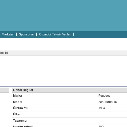
Markalar
Sponsorlar
Otomobil Teknik Verileri
bo 16
Genel Bilgiler
Marka
Peugeot
Model
205 Turbo 16
Üretim Yılı
1984
Ülke
Tasarımcı
Üretim Adedi
200