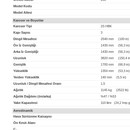
Model Kodu
Model Ailesi
Karoser ve Boyutlar
Karoser Tipi
2S HBK
Kapı Sayısı
3
Dingil Mesafesi
2540 mm (100 in)
Ön İz Genişliği
1430 mm (56,3 in)
Arka İz Genişliği
1430 mm (56,3 in)
Uzunluk
3820 mm (150,4 in
Genişlik
1700 mm (66,9 in)
Yükseklik
1354 mm (53,3 in)
Yerden Yükseklik
140 mm (5,5 in)
Uzunluk / Dingil Mesafesi Oranı
1,5
Ağırlık
1145 kg (2522 lb)
Ağırlık Dağılımı (ön/arka)
%47 / %53
Yakıt Kapasitesi
110 litre (24,2 Imp g
Aerodinamik
Hava Sürtünme Katsayısı
Ön Kesit Alanı
C