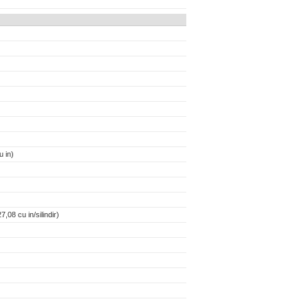
 in)
,08 cu in/silindir)