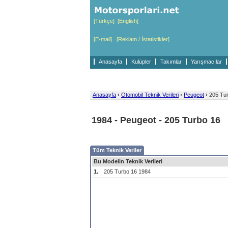
[Türkçe]
[English]
[E-mail]
[Reklam / İstatistikler]
Anasayfa
Kulüpler
Takımlar
Yarışmacılar
Anasayfa
›
Otomobil Teknik Verileri
›
Peugeot
›
205 Tur
1984 - Peugeot - 205 Turbo 16
Tüm Teknik Veriler
Bu Modelin Teknik Verileri
1.
205 Turbo 16 1984