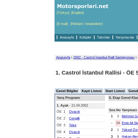
[Türkçe]
[English]
[E-mail]
[Reklam / İstatistikler]
Anasayfa
Kulüpler
Takımlar
Yarışmacılar
Anasayfa
›
2002 - Castrol İstanbul Ralli Şampiyonası
›
1. Castrol İstanbul Rallisi - ÖE 
Genel Bilgiler
Kayıt Listesi
Start Listesi
Genel
Yarış Programı
5. Etap Genel Kl
1. Ayak
- 21.04.2002
Sıra
No
Yarışmacı
ÖE
1
Ovacık
1
3
Mehmet G
ÖE
2
Çengilli
-
34
Emin Ali Si
ÖE
3
Teke
2
1
Yüksel Öz
ÖE
4
Ovacık
3
9
Hakan Ale