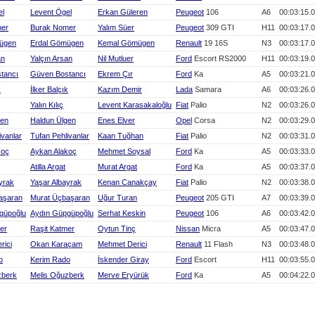
el
Levent Ögel
Erkan Güleren
Peugeot
106
A6
00:03:15.
mer
Burak Nomer
Yalım Süer
Peugeot
309 GTI
H11
00:03:17.
ügen
Erdal Gömügen
Kemal Gömügen
Renault
19 16S
N3
00:03:17.
an
Yalçın Arsan
Nil Mutluer
Ford
Escort RS2000
H11
00:03:19.
tancı
Güven Bostancı
Ekrem Çır
Ford
Ka
A5
00:03:21.
k
İlker Balçık
Kazım Demir
Lada
Samara
A6
00:03:26.
Yalın Kılıç
Levent Karasakaloğlu
Fiat
Palio
N2
00:03:26.
gen
Haldun Ülgen
Enes Elver
Opel
Corsa
N2
00:03:29.
ivanlar
Tufan Pehlivanlar
Kaan Tuğhan
Fiat
Palio
N2
00:03:31.
koç
Aykan Alakoç
Mehmet Soysal
Ford
Ka
A5
00:03:33.
Atilla Argat
Murat Argat
Ford
Ka
A5
00:03:37.
yrak
Yaşar Albayrak
Kenan Canakçay
Fiat
Palio
N2
00:03:38.
aşaran
Murat Üçbaşaran
Uğur Turan
Peugeot
205 GTI
A7
00:03:39.
güpoğlu
Aydın Güpgüpoğlu
Serhat Keskin
Peugeot
106
A6
00:03:42.
er
Raşit Katmer
Oytun Tinç
Nissan
Micra
A5
00:03:47.
rici
Okan Karaçam
Mehmet Derici
Renault
11 Flash
N3
00:03:48.
o
Kerim Rado
İskender Giray
Ford
Escort
H11
00:03:55.
zberk
Melis Oğuzberk
Merve Eryürük
Ford
Ka
A5
00:04:22.