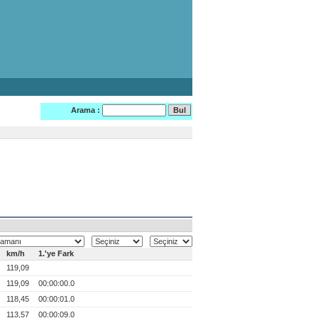
Arama :
km/h
1.'ye Fark
0
119,09
0
119,09
00:00:00.0
0
118,45
00:00:01.0
0
113,57
00:00:09.0