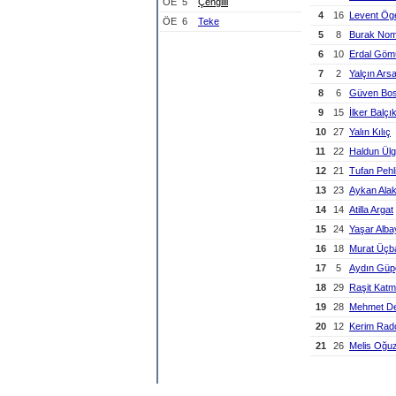
ÖE
5
Çengilli
4
16
Levent Ög
ÖE
6
Teke
5
8
Burak No
6
10
Erdal Göm
7
2
Yalçın Ars
8
6
Güven Bos
9
15
İlker Balçı
10
27
Yalın Kılıç
11
22
Haldun Ül
12
21
Tufan Pehl
13
23
Aykan Ala
14
14
Atilla Argat
15
24
Yaşar Alba
16
18
Murat Üçb
17
5
Aydın Güp
18
29
Raşit Katm
19
28
Mehmet De
20
12
Kerim Rad
21
26
Melis Oğu