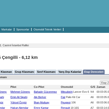
Markalar
Sponsorlar
Otomobil Teknik Verileri
1. Castrol İstanbul Rallisi
5 Çengilli - 6,12 km
 Klasman
Grup Klasmanı
Sınıf Klasmanı
Yarış Dışı Kalanlar
Etap Dereceleri
asmanı
Pilot
Co-Pilot
Otomobil
G/S
Zaman
önenç
Mehmet Gönenç
Bahadır Gücenmez
Mitsubishi
Lancer Evo 6
N4
00:03:05.
pahi
Emin Ali Sipahi
Alp Berker
Fiat
Palio Kit Car
A6
00:03:05.
gür
Yüksel Özgür
İlhan Mutluay
Peugeot
106
A6
00:03:06.
mdar
Hakan Alemdar
Emre Kantar
Renault
19 16S
A7
00:03:14.